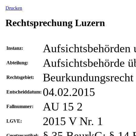
Drucken
Rechtsprechung Luzern
Aufsichtsbehörden
Instanz:
Aufsichtsbehörde ü
Abteilung:
Beurkundungsrecht
Rechtsgebiet:
04.02.2015
Entscheiddatum:
AU 15 2
Fallnummer:
2015 V Nr. 1
LGVE:
§ 35 BeurkG; § 14 
Gesetzesartikel: