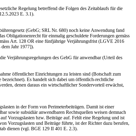
tzliche Regelung betreffend die Folgen des Zeitablaufs für die
12.5.2023 E. 3.1).
 Gebührengesetz (GebG; SRL Nr. 680) noch keine Anwendung fand
n das Obligationenrecht für einmalig geschuldete Forderungen gemäss
gemäss Art. 128 OR eine fünfjährige Verjährungsfrist (LGVE 2016
s dem Jahr 1977]).
t die Verjährungsregelungen des GebG für anwendbar (Urteil des
me öffentlicher Einrichtungen zu leisten sind (Botschaft zum
 bezeichnet). Es handelt sich dabei um öffentlich-rechtliche
rden, denen daraus ein wirtschaftlicher Sondervorteil erwächst,
lasten in der Form von Perimeterbeiträgen. Damit ist einer
telbar sowie subsidiär anwendbaren Rechtsquellen weisen demnach
auf Vorzugslasten bzw. Beiträge auf. Fehlt eine Regelung und ist
von Vorzugslasten und Beiträge führte, ist der Richter dazu berufen,
tab dienen (vgl. BGE 129 II 401 E. 2.3).