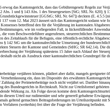
6 erwog das Kantonsgericht, dass das Gebührengesetz Regeln zur Verj
142 Abs. 1 und § 143 Abs. 1 des Steuergesetzes [StG; SRL Nr. 620]; §
 Grundstückgewinnsteuer [GGStG; SRL Nr. 647]) deckten (E. 4.5.5 [nich
H 21 137 vom 12. Mai 2023 äussert sich das Kantonsgericht sodann wie 
n Konsenses betreffend den für die Verjährung im kantonalen Abgabere
er Bestimmungen, wie im vorliegenden Fall, in lückenfüllender Anwen
n, die vom Beschwerdeführer angerufenen, steuerrechtlichen Bestimm
 des Zeitablaufs für die Befugnis, eine öffentlich-rechtliche Abgabeschu
äss § 142 StG um die kantonalrechtliche Umsetzung der bundesrechtlic
ekten Steuern der Kantone und Gemeinden (StHG; SR 642.14). Die dire
nterbrechung der Verjährung spätestens 15 Jahre nach Ablauf der Steuerp
eshalb nicht als Ausdruck einer kantonalrechtlichen Grundregel für di
eterbeiträge verjähren können, plädiert aber dafür, mangels geeigneter 
 Vernehmlassung ein, dass im Dispositiv des erwähnten Kantonsgerichts
Zahlung der Perimeterbeiträge noch nicht verjährt sei. Darüber hinausg
g des Bundesgerichts in Rechtskraft. Nicht zur Urteilsformel gehörten 
dende Wirkung zu. Als Folge davon komme dem Kantonsgerichtsurteil f
n diesem Urteil nur rudimentäre und sehr generell gehaltene Erwägungen
amals geltend gemachten Beitragsforderungen im Urteilszeitpunkt mit S
Verfahren (weiterhin) frei über die Frage der Verjährung befinden.