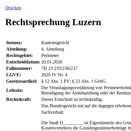
Drucken
Rechtsprechung Luzern
Instanz:
Kantonsgericht
Abteilung:
4. Abteilung
Rechtsgebiet:
Perimeter
Entscheiddatum:
20.01.2026
Fallnummer:
7H 23 235/236/237
LGVE:
2026 IV Nr. 4
Gesetzesartikel:
§ 12 Abs. 1 PV; § 23 Abs. 1 GebG.
Die Veranlagungsverjährung von Perimeterbeiträg
Leitsatz:
Beendigung der Amtshandlung oder der Benützung 
Rechtskraft:
Dieser Entscheid ist rechtskräftig.
Das Bundesgericht trat auf die dagegen erhobe
Sachverhalt:
Die Stadt D.________ ist Eigentümerin des Grund
Kostenverteilern die Grundeigentümerbeiträge fe