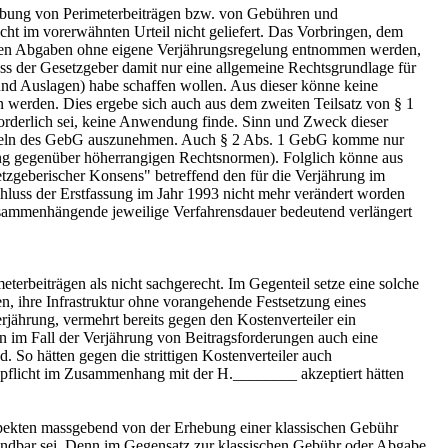
ebung von Perimeterbeiträgen bzw. von Gebühren und
t im vorerwähnten Urteil nicht geliefert. Das Vorbringen, dem
ichen Abgaben ohne eigene Verjährungsregelung entnommen werden,
ss der Gesetzgeber damit nur eine allgemeine Rechtsgrundlage für
nd Auslagen) habe schaffen wollen. Aus dieser könne keine
 werden. Dies ergebe sich auch aus dem zweiten Teilsatz von § 1
derlich sei, keine Anwendung finde. Sinn und Zweck dieser
Regeln des GebG auszunehmen. Auch § 2 Abs. 1 GebG komme nur
ng gegenüber höherrangigen Rechtsnormen). Folglich könne aus
tzgeberischer Konsens" betreffend den für die Verjährung im
luss der Erstfassung im Jahr 1993 nicht mehr verändert worden
 zusammenhängende jeweilige Verfahrensdauer bedeutend verlängert
erbeiträgen als nicht sachgerecht. Im Gegenteil setze eine solche
, ihre Infrastruktur ohne vorangehende Festsetzung eines
rjährung, vermehrt bereits gegen den Kostenverteiler ein
ern im Fall der Verjährung von Beitragsforderungen auch eine
 So hätten gegen die strittigen Kostenverteiler auch
spflicht im Zusammenhang mit der H.________ akzeptiert hätten
 Aspekten massgebend von der Erhebung einer klassischen Gebühr
endbar sei. Denn im Gegensatz zur klassischen Gebühr oder Abgabe