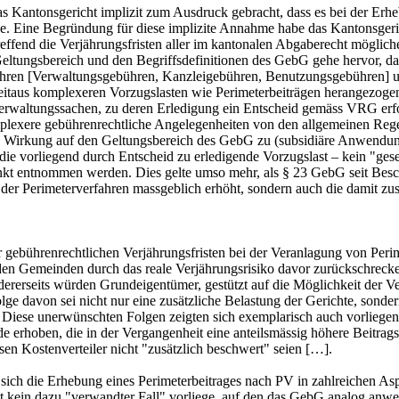
Kantonsgericht implizit zum Ausdruck gebracht, dass es bei der Erh
. Eine Begründung für diese implizite Annahme habe das Kantonsgerich
effend die Verjährungsfristen aller im kantonalen Abgaberecht mögl
eltungsbereich und den Begriffsdefinitionen des GebG gehe hervor, da
ühren [Verwaltungsgebühren, Kanzleigebühren, Benutzungsgebühren] u
itaus komplexeren Vorzugslasten wie Perimeterbeiträgen herangezogen
waltungssachen, zu deren Erledigung ein Entscheid gemäss VRG erfor
komplexere gebührenrechtliche Angelegenheiten von den allgemeinen 
e Wirkung auf den Geltungsbereich des GebG zu (subsidiäre Anwendu
ie vorliegend durch Entscheid zu erledigende Vorzugslast – kein "gese
kt entnommen werden. Dies gelte umso mehr, als § 23 GebG seit Besch
tät der Perimeterverfahren massgeblich erhöht, sondern auch die damit
ebührenrechtlichen Verjährungsfristen bei der Veranlagung von Perimet
den Gemeinden durch das reale Verjährungsrisiko davor zurückschrecken
dererseits würden Grundeigentümer, gestützt auf die Möglichkeit der Ve
olge davon sei nicht nur eine zusätzliche Belastung der Gerichte, sond
 Diese unerwünschten Folgen zeigten sich exemplarisch auch vorliegend.
erhoben, die in der Vergangenheit eine anteilsmässig höhere Beitrag
sen Kostenverteiler nicht "zusätzlich beschwert" seien […].
dass sich die Erhebung eines Perimeterbeitrages nach PV in zahlreichen
 kein dazu "verwandter Fall" vorliege, auf den das GebG analog anw