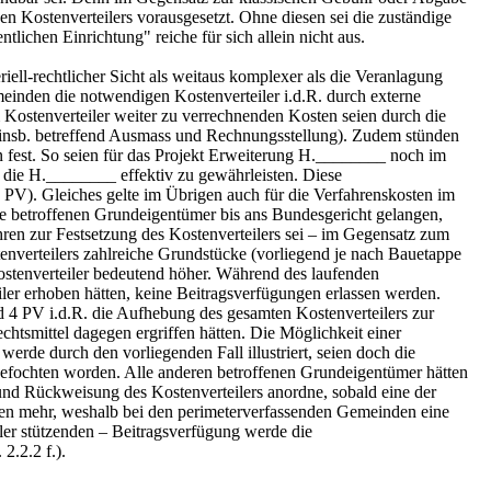
en Kostenverteilers vorausgesetzt. Ohne diesen sei die zuständige
ichen Einrichtung" reiche für sich allein nicht aus.
riell-rechtlicher Sicht als weitaus komplexer als die Veranlagung
einden die notwendigen Kostenverteiler i.d.R. durch externe
m Kostenverteiler weiter zu verrechnenden Kosten seien durch die
n (insb. betreffend Ausmass und Rechnungsstellung). Zudem stünden
n fest. So seien für das Projekt Erweiterung H.________ noch im
die H.________ effektiv zu gewährleisten. Diese
1 PV). Gleiches gelte im Übrigen auch für die Verfahrenskosten im
he betroffenen Grundeigentümer bis ans Bundesgericht gelangen,
hren zur Festsetzung des Kostenverteilers sei – im Gegensatz zum
enverteilers zahlreiche Grundstücke (vorliegend je nach Bauetappe
Kostenverteiler bedeutend höher. Während des laufenden
ler erhoben hätten, keine Beitragsverfügungen erlassen werden.
d 4 PV i.d.R. die Aufhebung des gesamten Kostenverteilers zur
chtsmittel dagegen ergriffen hätten. Die Möglichkeit einer
 werde durch den vorliegenden Fall illustriert, seien doch die
ngefochten worden. Alle anderen betroffenen Grundeigentümer hätten
und Rückweisung des Kostenverteilers anordne, sobald eine der
ügen mehr, weshalb bei den perimeterverfassenden Gemeinden eine
eiler stützenden – Beitragsverfügung werde die
2.2.2 f.).