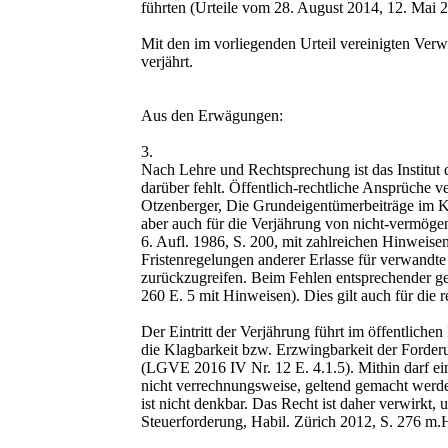
führten (Urteile vom 28. August 2014, 12. Mai 
Mit den im vorliegenden Urteil vereinigten Ver
verjährt.
Aus den Erwägungen:
3.
Nach Lehre und Rechtsprechung ist das Institut
darüber fehlt. Öffentlich-rechtliche Ansprüche 
Otzenberger, Die Grundeigentümerbeiträge im Kan
aber auch für die Verjährung von nicht-vermög
6. Aufl. 1986, S. 200, mit zahlreichen Hinweisen
Fristenregelungen anderer Erlasse für verwandte 
zurückzugreifen. Beim Fehlen entsprechender ges
260 E. 5 mit Hinweisen). Dies gilt auch für die
Der Eintritt der Verjährung führt im öffentlich
die Klagbarkeit bzw. Erzwingbarkeit der Forder
(LGVE 2016 IV Nr. 12 E. 4.1.5). Mithin darf ein
nicht verrechnungsweise, geltend gemacht werde
ist nicht denkbar. Das Recht ist daher verwirkt
Steuerforderung, Habil. Zürich 2012, S. 276 m.H