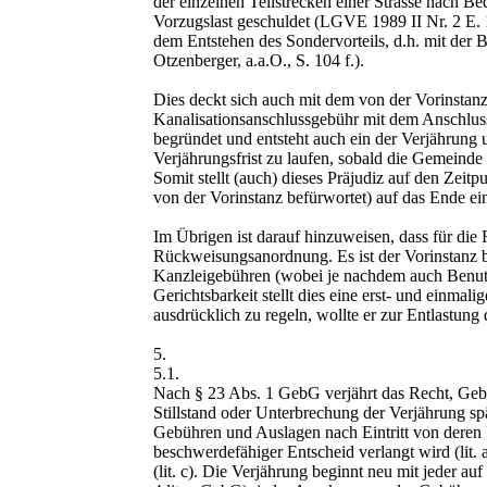
der einzelnen Teilstrecken einer Strasse nach Be
Vorzugslast geschuldet (LGVE 1989 II Nr. 2 E. 1
dem Entstehen des Sondervorteils, d.h. mit der 
Otzenberger, a.a.O., S. 104 f.).
Dies deckt sich auch mit dem von der Vorinstan
Kanalisationsanschlussgebühr mit dem Anschluss 
begründet und entsteht auch ein der Verjährung
Verjährungsfrist zu laufen, sobald die Gemeinde
Somit stellt (auch) dieses Präjudiz auf den Zeit
von der Vorinstanz befürwortet) auf das Ende ei
Im Übrigen ist darauf hinzuweisen, dass für die 
Rückweisungsanordnung. Es ist der Vorinstanz be
Kanzleigebühren (wobei je nachdem auch Benutz
Gerichtsbarkeit stellt dies eine erst- und einma
ausdrücklich zu regeln, wollte er zur Entlastun
5.
5.1.
Nach § 23 Abs. 1 GebG verjährt das Recht, Geb
Stillstand oder Unterbrechung der Verjährung sp
Gebühren und Auslagen nach Eintritt von deren R
beschwerdefähiger Entscheid verlangt wird (lit.
(lit. c). Die Verjährung beginnt neu mit jeder 