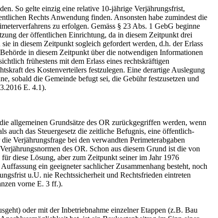
. So gelte einzig eine relative 10-jährige Verjährungsfrist,
fentlichen Rechts Anwendung finden. Ansonsten habe zumindest die
meterverfahrens zu erfolgen. Gemäss § 23 Abs. 1 GebG beginne
ng der öffentlichen Einrichtung, da in diesem Zeitpunkt drei
ie in diesem Zeitpunkt sogleich gefordert werden, d.h. der Erlass
ie Behörde in diesem Zeitpunkt über die notwendigen Informationen
htlich frühestens mit dem Erlass eines rechtskräftigen
tskraft des Kostenverteilers festzulegen. Eine derartige Auslegung
ne, sobald die Gemeinde befugt sei, die Gebühr festzusetzen und
3.2016 E. 4.1).
uf die allgemeinen Grundsätze des OR zurückgegriffen werden, wenn
s auch das Steuergesetz die zeitliche Befugnis, eine öffentlich-
 für die Verjährungsfrage bei den verwandten Perimeterabgaben
n Verjährungsnormen des OR. Schon aus diesem Grund ist die von
 für diese Lösung, aber zum Zeitpunkt seiner im Jahr 1976
r Auffassung ein geeigneter sachlicher Zusammenhang besteht, noch
ungsfrist u.U. nie Rechtssicherheit und Rechtsfrieden eintreten
zen vorne E. 3 ff.).
usgeht) oder mit der Inbetriebnahme einzelner Etappen (z.B. Bau