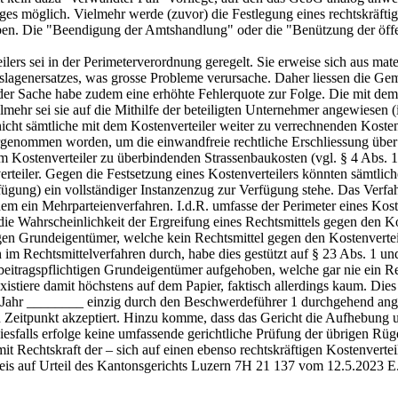
ges möglich. Vielmehr werde (zuvor) die Festlegung eines rechtskräftig
ben. Die "Beendigung der Amtshandlung" oder die "Benützung der öffentl
lers sei in der Perimeterverordnung geregelt. Sie erweise sich aus mate
slagenersatzes, was grosse Probleme verursache. Daher liessen die Gem
t der Sache habe zudem eine erhöhte Fehlerquote zur Folge. Die mit de
ielmehr sei sie auf die Mithilfe der beteiligten Unternehmer angewiese
icht sämtliche mit dem Kostenverteiler weiter zu verrechnenden Koste
genommen worden, um die einwandfreie rechtliche Erschliessung über 
 im Kostenverteiler zu überbindenden Strassenbaukosten (vgl. § 4 Abs. 
teiler. Gegen die Festsetzung eines Kostenverteilers könnten sämtlic
fügung) ein vollständiger Instanzenzug zur Verfügung stehe. Das Verfa
em ein Mehrparteienverfahren. I.d.R. umfasse der Perimeter eines Kost
die Wahrscheinlichkeit der Ergreifung eines Rechtsmittels gegen den 
igen Grundeigentümer, welche kein Rechtsmittel gegen den Kostenvertei
im Rechtsmittelverfahren durch, habe dies gestützt auf § 23 Abs. 1 un
 beitragspflichtigen Grundeigentümer aufgehoben, welche gar nie ein Re
existiere damit höchstens auf dem Papier, faktisch allerdings kaum. Dies
s im Jahr ________ einzig durch den Beschwerdeführer 1 durchgehend a
 Zeitpunkt akzeptiert. Hinzu komme, dass das Gericht die Aufhebung 
Diesfalls erfolge keine umfassende gerichtliche Prüfung der übrigen R
 mit Rechtskraft der – sich auf einen ebenso rechtskräftigen Kostenvert
is auf Urteil des Kantonsgerichts Luzern 7H 21 137 vom 12.5.2023 E. 