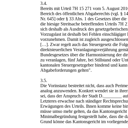
3.4.
Bereits mit Urteil 7H 15 271 vom 5. August 201
Bereich des öffentlichen Abgaberechts (vgl. § 
Nr. 645] oder § 33 Abs. 1 des Gesetzes über die
die hiesige Streitsache betreffenden Urteils 7
sich deshalb als Ausdruck des gesetzgeberische
Vorzugslast ist deshalb bei Fehlen einschlägig
vorzunehmen. Damit ist zugleich ausgeschlosse
[…]. Zwar regelt auch das Steuergesetz die Folgen
direktsteuerlichen Veranlagungsverjährung gem
Bundesgesetzes über die Harmonisierung der dir
zu veranlagen, fünf Jahre, bei Stillstand oder U
kantonalen Steuergesetzgeber bindend und kann d
Abgabeforderungen gelten".
3.5.
Die Vorinstanz bestreitet nicht, dass auch Perim
analog anzuwenden. Konkret wendet sie in ihrer
sei, dass der Anspruch der Stadt D.________ auf 
Letzteres erwachse nach ständiger Rechtsprechun
Erwägungen des Urteils. Ihnen komme keine bin
müsse umso mehr gelten, da das Kantonsgericht i
Minimalbegründung festgestellt habe, dass die d
Grund könne das Kantonsgericht im vorliegenden 