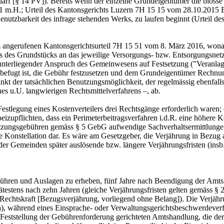
darf [§ 14 PV]). Bereits wenn der einzelne Grundeigentümer die blosse 
 m.H.; Urteil des Kantonsgerichts Luzern 7H 15 15 vom 28.10.2015 E. 3
Benutzbarkeit des infrage stehenden Werks, zu laufen beginnt (Urteil 
z angerufenen Kantonsgerichtsurteil 7H 15 51 vom 8. März 2016, wonac
des Grundstücks an das jeweilige Versorgungs- bzw. Entsorgungsnetz en
 unterliegender Anspruch des Gemeinwesens auf Festsetzung ("Veranlag
 befugt ist, die Gebühr festzusetzen und dem Grundeigentümer Rechnung
punkt der tatsächlichen Benutzungsmöglichkeit, der regelmässig ebenfal
nes u.U. langwierigen Rechtsmittelverfahrens –, ab.
Festlegung eines Kostenverteilers drei Rechtsgänge erforderlich waren; 
izupflichten, dass ein Perimeterbeitragsverfahren i.d.R. eine höhere K
ungsgebühren gemäss § 5 GebG aufwendige Sachverhaltsermittlungen n
lige Konstellation dar. Es wäre am Gesetzgeber, die Verjährung in Bezu
g der Gemeinden später auslösende bzw. längere Verjährungsfristen (ins
ühren und Auslagen zu erheben, fünf Jahre nach Beendigung der Amtsh
ätestens nach zehn Jahren (gleiche Verjährungsfristen gelten gemäss §
echtskraft [Bezugsverjährung, vorliegend ohne Belang]). Die Verjährun
 a), während eines Einsprache- oder Verwaltungsgerichtsbeschwerdeverfa
auf Feststellung der Gebührenforderung gerichteten Amtshandlung, die d