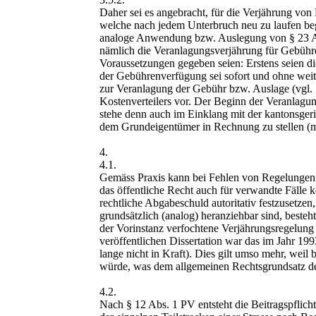
Daher sei es angebracht, für die Verjährung von
welche nach jedem Unterbruch neu zu laufen be
analoge Anwendung bzw. Auslegung von § 23 Ab
nämlich die Veranlagungsverjährung für Gebühre
Voraussetzungen gegeben seien: Erstens seien di
der Gebührenverfügung sei sofort und ohne weite
zur Veranlagung der Gebühr bzw. Auslage (vgl. §
Kostenverteilers vor. Der Beginn der Veranlagung
stehe denn auch im Einklang mit der kantonsgeri
dem Grundeigentümer in Rechnung zu stellen (mi
4.
4.1.
Gemäss Praxis kann bei Fehlen von Regelungen i
das öffentliche Recht auch für verwandte Fälle k
rechtliche Abgabeschuld autoritativ festzusetzen
grundsätzlich (analog) heranziehbar sind, best
der Vorinstanz verfochtene Verjährungsregelung 
veröffentlichen Dissertation war das im Jahr 1
lange nicht in Kraft). Dies gilt umso mehr, weil 
würde, was dem allgemeinen Rechtsgrundsatz der
4.2.
Nach § 12 Abs. 1 PV entsteht die Beitragspflich