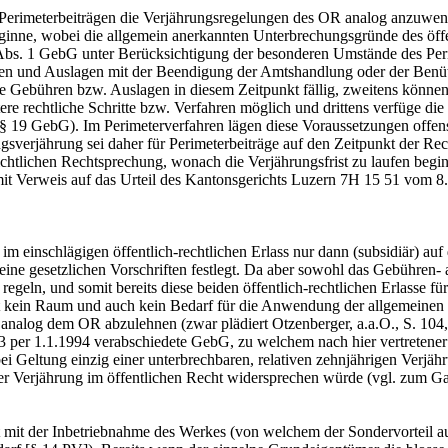
 Perimeterbeiträgen die Verjährungsregelungen des OR analog anzuwenden
ginne, wobei die allgemein anerkannten Unterbrechungsgründe des öf
s. 1 GebG unter Berücksichtigung der besonderen Umstände des Peri
n und Auslagen mit der Beendigung der Amtshandlung oder der Benützu
e Gebühren bzw. Auslagen in diesem Zeitpunkt fällig, zweitens können s
re rechtliche Schritte bzw. Verfahren möglich und drittens verfüge d
 19 GebG). Im Perimeterverfahren lägen diese Voraussetzungen offensic
sverjährung sei daher für Perimeterbeiträge auf den Zeitpunkt der Rech
chtlichen Rechtsprechung, wonach die Verjährungsfrist zu laufen begin
t Verweis auf das Urteil des Kantonsgerichts Luzern 7H 15 51 vom 8.
m einschlägigen öffentlich-rechtlichen Erlass nur dann (subsidiär) a
eine gesetzlichen Vorschriften festlegt. Da aber sowohl das Gebühren- al
, regeln, und somit bereits diese beiden öffentlich-rechtlichen Erlasse
eht kein Raum und auch kein Bedarf für die Anwendung der allgemeine
analog dem OR abzulehnen (zwar plädiert Otzenberger, a.a.O., S. 104,
993 per 1.1.1994 verabschiedete GebG, zu welchem nach hier vertretene
bei Geltung einzig einer unterbrechbaren, relativen zehnjährigen Verjähr
 Verjährung im öffentlichen Recht widersprechen würde (vgl. zum Gan
t mit der Inbetriebnahme des Werkes (von welchem der Sondervorteil a