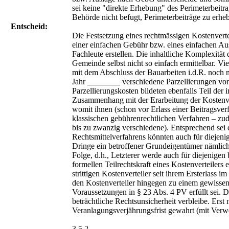
sei keine "direkte Erhebung" des Perimeterbeitra
Behörde nicht befugt, Perimeterbeiträge zu erhe
Entscheid:
Die Festsetzung eines rechtmässigen Kostenvertei
einer einfachen Gebühr bzw. eines einfachen Au
Fachleute erstellen. Die inhaltliche Komplexitä
Gemeinde selbst nicht so einfach ermittelbar. V
mit dem Abschluss der Bauarbeiten i.d.R. noch n
Jahr ________ verschiedene Parzellierungen vor
Parzellierungskosten bildeten ebenfalls Teil der
Zusammenhang mit der Erarbeitung der Kostenver
womit ihnen (schon vor Erlass einer Beitragsver
klassischen gebührenrechtlichen Verfahren – zud
bis zu zwanzig verschiedene). Entsprechend sei 
Rechtsmittelverfahrens könnten auch für diejen
Dringe ein betroffener Grundeigentümer nämlich 
Folge, d.h., Letzterer werde auch für diejenigen
formellen Teilrechtskraft eines Kostenverteilers 
strittigen Kostenverteiler seit ihrem Ersterlas
den Kostenverteiler hingegen zu einem gewissen
Voraussetzungen in § 23 Abs. 4 PV erfüllt sei. 
beträchtliche Rechtsunsicherheit verbleibe. Erst
Veranlagungsverjährungsfrist gewahrt (mit Verwe
3.5.2.