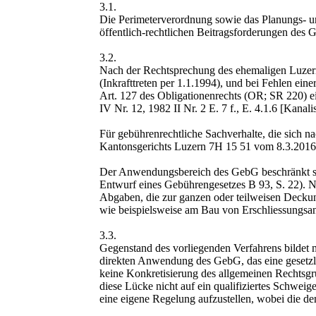
3.1.
Die Perimeterverordnung sowie das Planungs- un
öffentlich-rechtlichen Beitragsforderungen des
3.2.
Nach der Rechtsprechung des ehemaligen Luzern
(Inkrafttreten per 1.1.1994), und bei Fehlen ei
Art. 127 des Obligationenrechts (OR; SR 220) e
IV Nr. 12, 1982 II Nr. 2 E. 7 f., E. 4.1.6 [Kana
Für gebührenrechtliche Sachverhalte, die sich n
Kantonsgerichts Luzern 7H 15 51 vom 8.3.2016 
Der Anwendungsbereich des GebG beschränkt sic
Entwurf eines Gebührengesetzes B 93, S. 22). Nic
Abgaben, die zur ganzen oder teilweisen Deckun
wie beispielsweise am Bau von Erschliessungsa
3.3.
Gegenstand des vorliegenden Verfahrens bildet m
direkten Anwendung des GebG, das eine gesetzli
keine Konkretisierung des allgemeinen Rechtsgru
diese Lücke nicht auf ein qualifiziertes Schweig
eine eigene Regelung aufzustellen, wobei die de