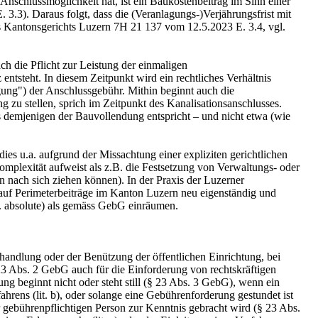
Anschlussmöglichkeit hat, ist ein Baukostenbeitrag im Sinn einer
.3). Daraus folgt, dass die (Veranlagungs-)Verjährungsfrist mit
des Kantonsgerichts Luzern 7H 21 137 vom 12.5.2023 E. 3.4, vgl.
h die Pflicht zur Leistung der einmaligen
tsteht. In diesem Zeitpunkt wird ein rechtliches Verhältnis
ung") der Anschlussgebühr. Mithin beginnt auch die
 zu stellen, sprich im Zeitpunkt des Kanalisationsanschlusses.
ls demjenigen der Bauvollendung entspricht – und nicht etwa (wie
dies u.a. aufgrund der Missachtung einer expliziten gerichtlichen
omplexität aufweist als z.B. die Festsetzung von Verwaltungs- oder
ach sich ziehen können). In der Praxis der Luzerner
g auf Perimeterbeiträge im Kanton Luzern neu eigenständig und
b. absolute) als gemäss GebG einräumen.
andlung oder der Benützung der öffentlichen Einrichtung, bei
 23 Abs. 2 GebG auch für die Einforderung von rechtskräftigen
g beginnt nicht oder steht still (§ 23 Abs. 3 GebG), wenn ein
hrens (lit. b), oder solange eine Gebührenforderung gestundet ist
er gebührenpflichtigen Person zur Kenntnis gebracht wird (§ 23 Abs.