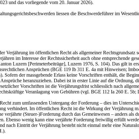
2023 und das vorliegende vom 20. Januar 2026).
waltungsgerichtsbeschwerden liessen die Beschwerdeführer im Wesentlic
 der Verjährung im öffentlichen Recht als allgemeiner Rechtsgrundsatz
verjähren im Interesse der Rechtssicherheit auch ohne entsprechende g
ton Luzern [Perimeterbeiträge], Luzern 1976, S. 104). Das gilt in erst
ensrechtlichen Ansprüchen (BGE 119 Ib 311 E. 4a mit Hinweisen; Imb
). Sofern der massgebende Erlass keine Vorschriften enthält, die Beginn
Ansprüche heranzuziehen. Dabei ist in erster Linie auf die Ordnung, die
etzlicher Vorschriften ist die Verjährungsfrist schliesslich nach allg
 rechtskräftige Veranlagung von Gebühren (vgl. BGE 112 Ia 260 E. 5b;
en Recht zum umfassenden Untergang der Forderung – dies im Unterschied
ung verhindert. Im öffentlichen Recht ist die Wirkung der Verjährung
e verjährte (Steuer-)Forderung durch das Gemeinwesen – anders als du
n. Ebenso wenig kann eine verjährte Forderung freiwillig erfüllt werd
, und nach Eintritt der Verjährung besteht nicht einmal mehr eine Natu
.).