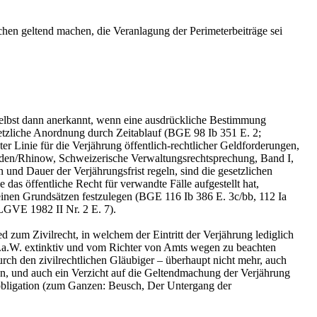
hen geltend machen, die Veranlagung der Perimeterbeiträge sei
 selbst dann anerkannt, wenn eine ausdrückliche Bestimmung
esetzliche Anordnung durch Zeitablauf (BGE 98 Ib 351 E. 2;
er Linie für die Verjährung öffentlich-rechtlicher Geldforderungen,
oden/Rhinow, Schweizerische Verwaltungsrechtsprechung, Band I,
 und Dauer der Verjährungsfrist regeln, sind die gesetzlichen
 das öffentliche Recht für verwandte Fälle aufgestellt hat,
emeinen Grundsätzen festzulegen (BGE 116 Ib 386 E. 3c/bb, 112 Ia
 LGVE 1982 II Nr. 2 E. 7).
 zum Zivilrecht, in welchem der Eintritt der Verjährung lediglich
 m.a.W. extinktiv und vom Richter von Amts wegen zu beachten
rch den zivilrechtlichen Gläubiger – überhaupt nicht mehr, auch
en, und auch ein Verzicht auf die Geltendmachung der Verjährung
ralobligation (zum Ganzen: Beusch, Der Untergang der