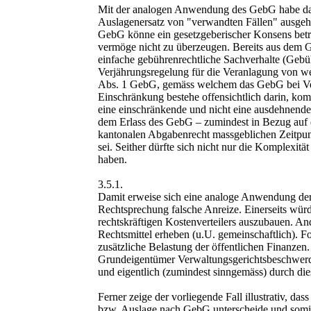
Mit der analogen Anwendung des GebG habe das 
Auslagenersatz von "verwandten Fällen" ausgehe
GebG könne ein gesetzgeberischer Konsens betr
vermöge nicht zu überzeugen. Bereits aus dem G
einfache gebührenrechtliche Sachverhalte (Geb
Verjährungsregelung für die Veranlagung von we
Abs. 1 GebG, gemäss welchem das GebG bei Ver
Einschränkung bestehe offensichtlich darin, 
eine einschränkende und nicht eine ausdehnend
dem Erlass des GebG – zumindest in Bezug auf d
kantonalen Abgabenrecht massgeblichen Zeitpun
sei. Seither dürfte sich nicht nur die Komplexi
haben.
3.5.1.
Damit erweise sich eine analoge Anwendung der g
Rechtsprechung falsche Anreize. Einerseits wür
rechtskräftigen Kostenverteilers auszubauen. An
Rechtsmittel erheben (u.U. gemeinschaftlich). F
zusätzliche Belastung der öffentlichen Finanzen.
Grundeigentümer Verwaltungsgerichtsbeschwerde 
und eigentlich (zumindest sinngemäss) durch die
Ferner zeige der vorliegende Fall illustrativ, 
bzw. Auslage nach GebG unterscheide und somit