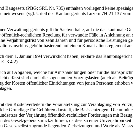
d Baugesetz (PBG; SRL Nr. 735) enthalten vorliegend keine spezialgese
 Gemeinwesens (vgl. Urteil des Kantonsgerichts Luzern 7H 21 137 vom 
er Verwaltungsgerichts gilt für Sachverhalte, auf die das kantonale
ner öffentlich-rechtlichen Regelung für verwandte Fälle in Anlehnung a
ine Verjährungsfrist von zehn Jahren und für periodische Leistungen 
lisationsanschlussgebühr basierend auf einem Kanalisationsreglement au
ach dem 1. Januar 1994 verwirklicht haben, erklärte das Kantonsgerich
E. 3.4.2).
h auf Abgaben, welche für Amtshandlungen oder für die Inanspruchnah
ht erfasst sind damit die sogenannten Vorzugslasten (auch als Beiträge
g der Kosten öffentlicher Einrichtungen von jenen Personen erhoben we
nlagen.
it den Kostenverteilern die Voraussetzung zur Veranlagung von Vorzugs
che Grundlage für Gebühren darstellt, die Basis entzogen. Die unmit
ndsatzes der Verjährung öffentlich-rechtlicher Forderungen mit Bezug 
en des Gesetzgebers zurückzuführen, da dies zu einer Unverjährbarkeit 
m Gesetz selbst zugrunde liegenden Zielsetzungen und Werte als Masss