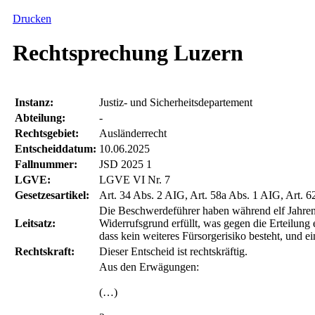
Drucken
Rechtsprechung Luzern
Instanz:
Justiz- und Sicherheitsdepartement
Abteilung:
-
Rechtsgebiet:
Ausländerrecht
Entscheiddatum:
10.06.2025
Fallnummer:
JSD 2025 1
LGVE:
LGVE VI Nr. 7
Gesetzesartikel:
Art. 34 Abs. 2 AIG, Art. 58a Abs. 1 AIG, Art. 
Die Beschwerdeführer haben während elf Jahren w
Leitsatz:
Widerrufsgrund erfüllt, was gegen die Erteilung
dass kein weiteres Fürsorgerisiko besteht, und e
Rechtskraft:
Dieser Entscheid ist rechtskräftig.
Aus den Erwägungen:
(…)