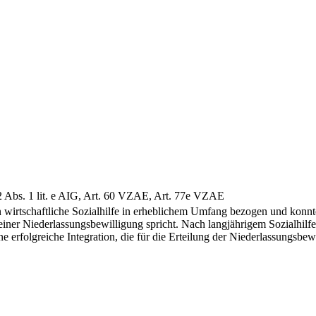
62 Abs. 1 lit. e AIG, Art. 60 VZAE, Art. 77e VZAE
irtschaftliche Sozialhilfe in erheblichem Umfang bezogen und konnten s
 einer Niederlassungsbewilligung spricht. Nach langjährigem Sozialhilfe
ine erfolgreiche Integration, die für die Erteilung der Niederlassungsbe