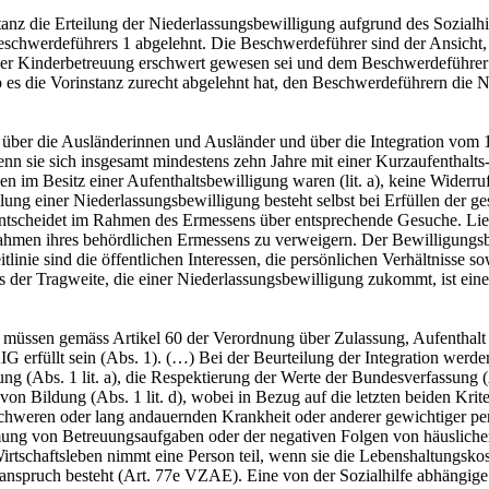
anz die Erteilung der Niederlassungsbewilligung aufgrund des Sozialh
eschwerdeführers 1 abgelehnt. Die Beschwerdeführer sind der Ansicht, d
er Kinderbetreuung erschwert gewesen sei und dem Beschwerdeführer
b es die Vorinstanz zurecht abgelehnt hat, den Beschwerdeführern die N
 über die Ausländerinnen und Ausländer und über die Integration vo
enn sie sich insgesamt mindestens zehn Jahre mit einer Kurzaufenthalt
en im Besitz einer Aufenthaltsbewilligung waren (lit. a), keine Widerr
e Erteilung einer Niederlassungsbewilligung besteht selbst bei Erfüllen d
ntscheidet im Rahmen des Ermessens über entsprechende Gesuche. Liege
ahmen ihres behördlichen Ermessens zu verweigern. Der Bewilligungsb
itlinie sind die öffentlichen Interessen, die persönlichen Verhältnisse
s der Tragweite, die einer Niederlassungsbewilligung zukommt, ist eine
ng müssen gemäss Artikel 60 der Verordnung über Zulassung, Aufentha
AIG erfüllt sein (Abs. 1). (…) Bei der Beurteilung der Integration werd
g (Abs. 1 lit. a), die Respektierung der Werte der Bundesverfassung (Ab
n Bildung (Abs. 1 lit. d), wobei in Bezug auf die letzten beiden Krite
schweren oder lang andauernden Krankheit oder anderer gewichtiger pe
ng von Betreuungsaufgaben oder der negativen Folgen von häusliche
irtschaftsleben nimmt eine Person teil, wenn sie die Lebenshaltungs
tsanspruch besteht (Art. 77e VZAE). Eine von der Sozialhilfe abhängig