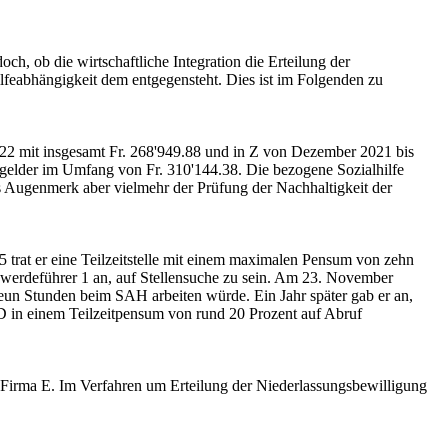
och, ob die wirtschaftliche Integration die Erteilung der
ilfeabhängigkeit dem entgegensteht. Dies ist im Folgenden zu
2 mit insgesamt Fr. 268'949.88 und in Z von Dezember 2021 bis
fegelder im Umfang von Fr. 310'144.38. Die bezogene Sozialhilfe
 das Augenmerk aber vielmehr der Prüfung der Nachhaltigkeit der
trat er eine Teilzeitstelle mit einem maximalen Pensum von zehn
werdeführer 1 an, auf Stellensuche zu sein. Am 23. November
eun Stunden beim SAH arbeiten würde. Ein Jahr später gab er an,
a D in einem Teilzeitpensum von rund 20 Prozent auf Abruf
r Firma E. Im Verfahren um Erteilung der Niederlassungsbewilligung