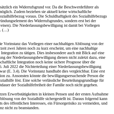
sätzlich ein Widerrufsgrund vor. Da die Beschwerdeführer als
glich. Zudem beziehen sie aktuell keine wirtschaftliche
ozialhilfebezug voraus. Die Schuldhaftigkeit des Sozialhilfebezugs
ründungselement des Widerrufsgrundes, sondern erst bei der
isen). Die Niederlassungsbewilligung ist damit bei Vorliegen
n. (…)
die Vorinstanz das Vorliegen einer nachhaltigen Ablösung von der
erzeit zwei Jahren noch zu kurz erscheint, um eine nachhaltige
n Integration zu tätigen. Dies insbesondere auch mit Blick auf eine
ung der Niederlassungsbewilligung dienen nicht zuletzt dazu, eine
tschaftliche Integration noch keine sichere Prognose über die
6. Juli 2022 die Nichterteilung einer Niederlassungsbewilligung
r (E. 3.4). Die Vorinstanz handhabt dies vergleichbar. Eine erst
ration zu. Ansonsten könnte die bewilligungsersuchende Person die
ialhilfe löst. Eine solche verlässliche Beurteilungsgrundlage für
tdauer der Sozialhilfefreiheit der Familie noch nicht gegeben.
urzen Erwerbstätigkeiten in kleinen Pensen und der ersten Aufnahme
lösung von der Sozialhilfe sichergestellt ist. Daraus folgernd kann
des öffentlichen Interesses, ein Fürsorgerisiko zu vermeiden, und
anz nicht zu beanstanden.