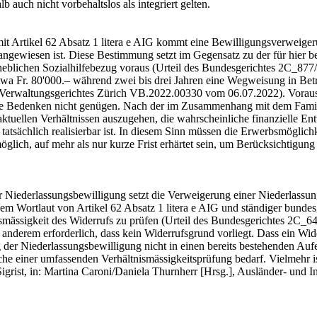
 auch nicht vorbehaltslos als integriert gelten.
 mit Artikel 62 Absatz 1 litera e AIG kommt eine Bewilligungsverweiger
fe angewiesen ist. Diese Bestimmung setzt im Gegensatz zu der für hier 
rheblichen Sozialhilfebezug voraus (Urteil des Bundesgerichtes 2C_877
twa Fr. 80'000.– während zwei bis drei Jahren eine Wegweisung in Betr
s Verwaltungsgerichtes Zürich VB.2022.00330 vom 06.07.2022). Voraus
lle Bedenken nicht genügen. Nach der im Zusammenhang mit dem Famili
aktuellen Verhältnissen auszugehen, die wahrscheinliche finanzielle E
atsächlich realisierbar ist. In diesem Sinn müssen die Erwerbsmögli
öglich, auf mehr als nur kurze Frist erhärtet sein, um Berücksichtigu
r Niederlassungsbewilligung setzt die Verweigerung einer Niederlassu
 dem Wortlaut von Artikel 62 Absatz 1 litera e AIG und ständiger bund
ismässigkeit des Widerrufs zu prüfen (Urteil des Bundesgerichtes 2C_6
r anderem erforderlich, dass kein Widerrufsgrund vorliegt. Dass ein Wi
g der Niederlassungsbewilligung nicht in einen bereits bestehenden Aufe
e einer umfassenden Verhältnismässigkeitsprüfung bedarf. Vielmehr ist
grist, in: Martina Caroni/Daniela Thurnherr [Hrsg.], Ausländer- und In