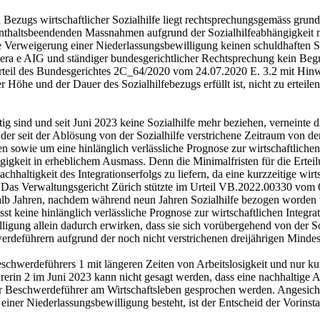
ezugs wirtschaftlicher Sozialhilfe liegt rechtsprechungsgemäss grund
nthaltsbeendenden Massnahmen aufgrund der Sozialhilfeabhängigkeit mö
die Verweigerung einer Niederlassungsbewilligung keinen schuldhaften S
itera e AIG und ständiger bundesgerichtlicher Rechtsprechung kein Beg
Urteil des Bundesgerichtes 2C_64/2020 vom 24.07.2020 E. 3.2 mit Hinwe
 Höhe und der Dauer des Sozialhilfebezugs erfüllt ist, nicht zu erteile
g sind und seit Juni 2023 keine Sozialhilfe mehr beziehen, verneinte 
l der seit der Ablösung von der Sozialhilfe verstrichene Zeitraum von d
chten sowie um eine hinlänglich verlässliche Prognose zur wirtschaftliche
gigkeit in erheblichem Ausmass. Denn die Minimalfristen für die Erteil
chhaltigkeit des Integrationserfolgs zu liefern, da eine kurzzeitige wir
st. Das Verwaltungsgericht Zürich stützte im Urteil VB.2022.00330 vom 
halb Jahren, nachdem während neun Jahren Sozialhilfe bezogen worden wa
sst keine hinlänglich verlässliche Prognose zur wirtschaftlichen Integ
ligung allein dadurch erwirken, dass sie sich vorübergehend von der Soz
hwerdeführern aufgrund der noch nicht verstrichenen dreijährigen Mindes
schwerdeführers 1 mit längeren Zeiten von Arbeitslosigkeit und nur k
rerin 2 im Juni 2023 kann nicht gesagt werden, dass eine nachhaltige Ab
r Beschwerdeführer am Wirtschaftsleben gesprochen werden. Angesichts 
einer Niederlassungsbewilligung besteht, ist der Entscheid der Vorinst