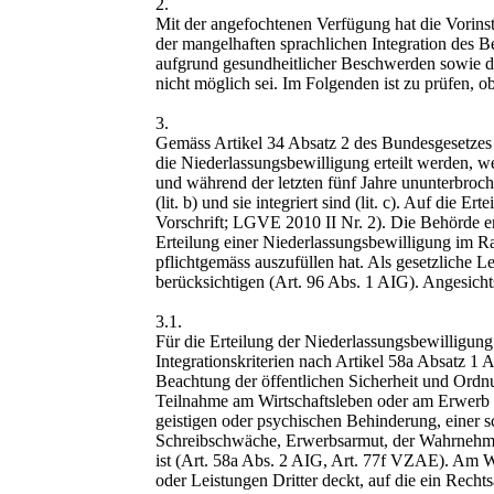
2.
Mit der angefochtenen Verfügung hat die Vorinst
der mangelhaften sprachlichen Integration des B
aufgrund gesundheitlicher Beschwerden sowie d
nicht möglich sei. Im Folgenden ist zu prüfen, o
3.
Gemäss Artikel 34 Absatz 2 des Bundesgesetzes
die Niederlassungsbewilligung erteilt werden, w
und während der letzten fünf Jahre ununterbroch
(lit. b) und sie integriert sind (lit. c). Auf di
Vorschrift; LGVE 2010 II Nr. 2). Die Behörde e
Erteilung einer Niederlassungsbewilligung im R
pflichtgemäss auszufüllen hat. Als gesetzliche Le
berücksichtigen (Art. 96 Abs. 1 AIG). Angesicht
3.1.
Für die Erteilung der Niederlassungsbewilligu
Integrationskriterien nach Artikel 58a Absatz 1 
Beachtung der öffentlichen Sicherheit und Ordnun
Teilnahme am Wirtschaftsleben oder am Erwerb vo
geistigen oder psychischen Behinderung, einer 
Schreibschwäche, Erwerbsarmut, der Wahrnehmu
ist (Art. 58a Abs. 2 AIG, Art. 77f VZAE). Am W
oder Leistungen Dritter deckt, auf die ein Rech