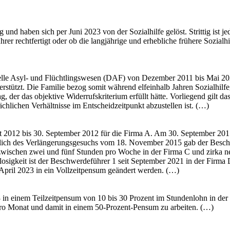
und haben sich per Juni 2023 von der Sozialhilfe gelöst. Strittig ist jed
er rechtfertigt oder ob die langjährige und erhebliche frühere Sozialh
lle Asyl- und Flüchtlingswesen (DAF) von Dezember 2011 bis Mai 202
rstützt. Die Familie bezog somit während elfeinhalb Jahren Sozialhil
ag, der das objektive Widerrufskriterium erfüllt hätte. Vorliegend gilt
ächlichen Verhältnisse im Entscheidzeitpunkt abzustellen ist. (…)
 2012 bis 30. September 2012 für die Firma A. Am 30. September 2015 
slich des Verlängerungsgesuchs vom 18. November 2015 gab der Besch
r zwischen zwei und fünf Stunden pro Woche in der Firma C und zirka n
tslosigkeit ist der Beschwerdeführer 1 seit September 2021 in der Firm
. April 2023 in ein Vollzeitpensum geändert werden. (…)
3 in einem Teilzeitpensum von 10 bis 30 Prozent im Stundenlohn in de
 pro Monat und damit in einem 50-Prozent-Pensum zu arbeiten. (…)