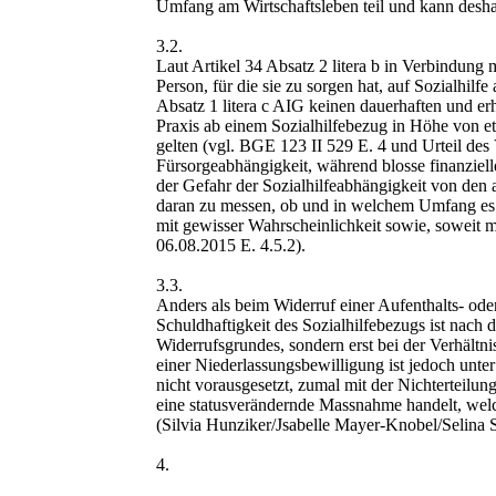
Umfang am Wirtschaftsleben teil und kann deshalb
3.2.
Laut Artikel 34 Absatz 2 litera b in Verbindung
Person, für die sie zu sorgen hat, auf Sozialhil
Absatz 1 litera c AIG keinen dauerhaften und e
Praxis ab einem Sozialhilfebezug in Höhe von e
gelten (vgl. BGE 123 II 529 E. 4 und Urteil de
Fürsorgeabhängigkeit, während blosse finanzie
der Gefahr der Sozialhilfeabhängigkeit von den 
daran zu messen, ob und in welchem Umfang es t
mit gewisser Wahrscheinlichkeit sowie, soweit m
06.08.2015 E. 4.5.2).
3.3.
Anders als beim Widerruf einer Aufenthalts- ode
Schuldhaftigkeit des Sozialhilfebezugs ist nach
Widerrufsgrundes, sondern erst bei der Verhältn
einer Niederlassungsbewilligung ist jedoch unte
nicht vorausgesetzt, zumal mit der Nichterteilun
eine statusverändernde Massnahme handelt, welch
(Silvia Hunziker/Jsabelle Mayer-Knobel/Selina Si
4.