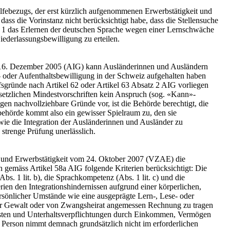
ilfebezugs, der erst kürzlich aufgenommenen Erwerbstätigkeit und
ass die Vorinstanz nicht berücksichtigt habe, dass die Stellensuche
 1 das Erlernen der deutschen Sprache wegen einer Lernschwäche
iederlassungsbewilligung zu erteilen.
m 16. Dezember 2005 (AIG) kann Ausländerinnen und Ausländern
s- oder Aufenthaltsbewilligung in der Schweiz aufgehalten haben
ufsgründe nach Artikel 62 oder Artikel 63 Absatz 2 AIG vorliegen
er gesetzlichen Mindestvorschriften kein Anspruch (sog. «Kann»-
n nachvollziehbare Gründe vor, ist die Behörde berechtigt, die
ehörde kommt also ein gewisser Spielraum zu, den sie
 sowie die Integration der Ausländerinnen und Ausländer zu
 strenge Prüfung unerlässlich.
lt und Erwerbstätigkeit vom 24. Oktober 2007 (VZAE) die
en gemäss Artikel 58a AIG folgende Kriterien berücksichtigt: Die
s. 1 lit. b), die Sprachkompetenz (Abs. 1 lit. c) und die
rien den Integrationshindernissen aufgrund einer körperlichen,
rsönlicher Umstände wie eine ausgeprägte Lern-, Lese- oder
r Gewalt oder von Zwangsheirat angemessen Rechnung zu tragen
kosten und Unterhaltsverpflichtungen durch Einkommen, Vermögen
e Person nimmt demnach grundsätzlich nicht im erforderlichen