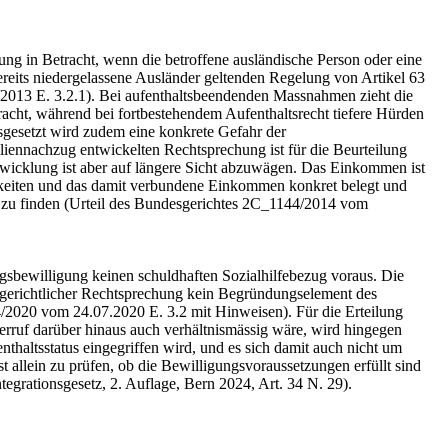
ung in Betracht, wenn die betroffene ausländische Person oder eine
bereits niedergelassene Ausländer geltenden Regelung von Artikel 63
/2013 E. 3.2.1). Bei aufenthaltsbeendenden Massnahmen zieht die
acht, während bei fortbestehendem Aufenthaltsrecht tiefere Hürden
gesetzt wird zudem eine konkrete Gefahr der
ennachzug entwickelten Rechtsprechung ist für die Beurteilung
ntwicklung ist aber auf längere Sicht abzuwägen. Das Einkommen ist
chkeiten und das damit verbundene Einkommen konkret belegt und
ng zu finden (Urteil des Bundesgerichtes 2C_1144/2014 vom
ngsbewilligung keinen schuldhaften Sozialhilfebezug voraus. Die
esgerichtlicher Rechtsprechung kein Begründungselement des
4/2020 vom 24.07.2020 E. 3.2 mit Hinweisen). Für die Erteilung
derruf darüber hinaus auch verhältnismässig wäre, wird hingegen
nthaltsstatus eingegriffen wird, und es sich damit auch nicht um
 allein zu prüfen, ob die Bewilligungsvoraussetzungen erfüllt sind
tegrationsgesetz, 2. Auflage, Bern 2024, Art. 34 N. 29).