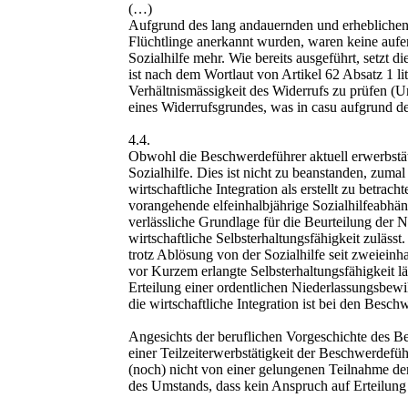
(…)
Aufgrund des lang andauernden und erheblichen B
Flüchtlinge anerkannt wurden, waren keine aufe
Sozialhilfe mehr. Wie bereits ausgeführt, setzt 
ist nach dem Wortlaut von Artikel 62 Absatz 1 l
Verhältnismässigkeit des Widerrufs zu prüfen (
eines Widerrufsgrundes, was in casu aufgrund der
4.4.
Obwohl die Beschwerdeführer aktuell erwerbstäti
Sozialhilfe. Dies ist nicht zu beanstanden, zuma
wirtschaftliche Integration als erstellt zu betra
vorangehende elfeinhalbjährige Sozialhilfeabhän
verlässliche Grundlage für die Beurteilung der Na
wirtschaftliche Selbsterhaltungsfähigkeit zuläs
trotz Ablösung von der Sozialhilfe seit zweiein
vor Kurzem erlangte Selbsterhaltungsfähigkeit lä
Erteilung einer ordentlichen Niederlassungsbewil
die wirtschaftliche Integration ist bei den Besc
Angesichts der beruflichen Vorgeschichte des Be
einer Teilzeiterwerbstätigkeit der Beschwerdefüh
(noch) nicht von einer gelungenen Teilnahme de
des Umstands, dass kein Anspruch auf Erteilung 