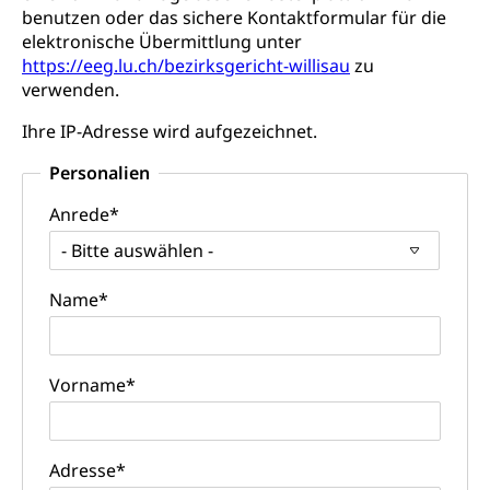
benutzen oder das sichere Kontaktformular für die
Konsumentenschutz
Kindergarten & Basisstufe
elektronische Übermittlung unter
Konsumentenrechte, Produktsicherheit,
https://eeg.lu.ch/bezirksgericht-willisau
Frühe Förderung
zu
Preisüberwachung, Preisüberwacher,
verwenden.
Konsumentenorganisation, parallele Einfuhr,
regionale Erschöpfung, nationale Erschöpfung,
Ihre IP-Adresse wird aufgezeichnet.
internationale Erschöpfung, Preisabsprache, Kartell,
Cassis-deDijon-Prinzip
Personalien
Lebensmittelkontrolle und
Krankenversicherung
Anrede*
Verbraucherschutz
Unfallversicherung, Berufsunfallversicherung,
- Bitte auswählen -
Krankheit, Unfall, Prämienverbilligung,
Krankenkasse
Name*
Krankenversicherung (WAS Luzern)
Lebensmittelsicherheit
Prämienverbilligung (WAS Luzern)
sichere Lebensmittel, Lebensmittelkontrolle,
Vorname*
Lebensmittelhygiene, Produktesicherheit
Obligatorische Krankenversicherung (WAS
Luzern)
Trinkwasser
Prävention
Kranken- und Unfallversicherung
Adresse*
Lebensmittel
Gesundheitsvorsorge, Wellness, Unfallverhütung,