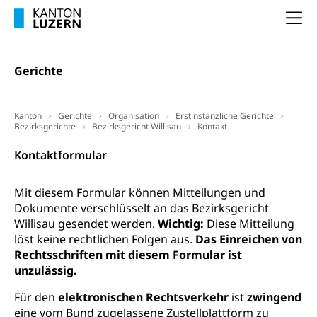
Schulpflicht
Finanzielle Unterstützung für Ausbildung
Technische Hochschule, Studium,
Informatikmittelschule
Na
Hochschulstudium, Universitätsstudium,
Pflege HF oder Studium Pflege FH
Kindergarten & Basisstufe
universitäre Ausbildung, akademische Ausbildung,
Wirtschaftsmittelschule
Fachstelle Stipendien (beruf.lu.ch)
Hochschulbildung, Hochschule, universitäre
Förderangebote
Gerichte
FMS und Vollzeitschulen mit BM
Hochschule, Bachelor, Master, Doktorat,
Studienbeiträge Höhere Berufsbildung
Sonderschulung
Weiterbildung, Forschung, Entwicklung,
Dienstleistungen, Hochschule Luzern,
Finanzielle Unterstützung Pädagogische
Musikschulen
Fachhochschule Zentralschweiz, HSLU,
Kanton
Gerichte
Organisation
Erstinstanzliche Gerichte
Hochschule PHLU
Pädagogische Hochschule Luzern, PH Luzern, UniLU,
Bezirksgerichte
Bezirksgericht Willisau
Kontakt
Schulferien
swissuniversities (Dachorganisation der Schweizer
Stipendien Hochschule Luzern hslu
Hochschulen)
Kontaktformular
Früherziehung
Schuldienste
swissuniversities
Vorschule
Mit diesem Formular können Mitteilungen und
Betreuungsangebote
Universität Luzern
Kindergarten, Kinderkrippe, Krippe, Kinderhort,
Dokumente verschlüsselt an das Bezirksgericht
Kindertagesstätte, Spielgruppe, Tagesmutter,
Willisau gesendet werden.
Wichtig:
Diese Mitteilung
Schulliste
Fachstelle Hochschulbildung
Freiwilliges Kindergarten Jahr
löst keine rechtlichen Folgen aus.
Das Einreichen von
Heilpädagogische Schulen
Rechtsschriften mit diesem Formular ist
Kinderbetreuung
unzulässig.
Freiwilliger Schulsport
Freiwilliges Kindergarten Jahr
Gesundheit und Soziales
Für den
elektronischen Rechtsverkehr
ist
zwingend
Frühe Sprachförderung
eine vom Bund zugelassene Zustellplattform zu