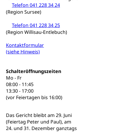
Heilpädagogische Schulen
Telefon 041 228 34 24
Kinderbetreuung
(Region Sursee)
Freiwilliger Schulsport
Freiwilliges Kindergarten Jahr
Gesundheit und Soziales
Telefon 041 228 34 25
Frühe Sprachförderung
(Region Willisau-Entlebuch)
Konsumentenschutz
Kindergarten & Basisstufe
Kontaktformular
Konsumentenrechte, Produktsicherheit,
Frühe Förderung
(siehe Hinweis)
Preisüberwachung, Preisüberwacher,
Konsumentenorganisation, parallele Einfuhr,
regionale Erschöpfung, nationale Erschöpfung,
internationale Erschöpfung, Preisabsprache, Kartell,
Schalteröffnungszeiten
Cassis-deDijon-Prinzip
Mo - Fr
08:00 - 11:45
Lebensmittelkontrolle und
Krankenversicherung
13:30 - 17:00
Verbraucherschutz
(vor Feiertagen bis 16:00)
Unfallversicherung, Berufsunfallversicherung,
Krankheit, Unfall, Prämienverbilligung,
Krankenkasse
Das Gericht bleibt am 29. Juni
(Feiertag Peter und Paul), am
Krankenversicherung (WAS Luzern)
Lebensmittelsicherheit
24. und 31. Dezember ganztags
Prämienverbilligung (WAS Luzern)
sichere Lebensmittel, Lebensmittelkontrolle,