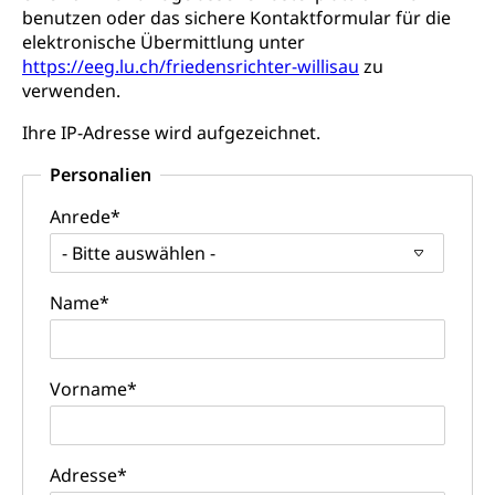
benutzen oder das sichere Kontaktformular für die
Konsumentenschutz
Kindergarten & Basisstufe
elektronische Übermittlung unter
Konsumentenrechte, Produktsicherheit,
https://eeg.lu.ch/friedensrichter-willisau
Frühe Förderung
zu
Preisüberwachung, Preisüberwacher,
verwenden.
Konsumentenorganisation, parallele Einfuhr,
regionale Erschöpfung, nationale Erschöpfung,
Ihre IP-Adresse wird aufgezeichnet.
internationale Erschöpfung, Preisabsprache, Kartell,
Cassis-deDijon-Prinzip
Personalien
Lebensmittelkontrolle und
Krankenversicherung
Anrede*
Verbraucherschutz
Unfallversicherung, Berufsunfallversicherung,
- Bitte auswählen -
Krankheit, Unfall, Prämienverbilligung,
Krankenkasse
Name*
Krankenversicherung (WAS Luzern)
Lebensmittelsicherheit
Prämienverbilligung (WAS Luzern)
sichere Lebensmittel, Lebensmittelkontrolle,
Vorname*
Lebensmittelhygiene, Produktesicherheit
Obligatorische Krankenversicherung (WAS
Luzern)
Trinkwasser
Prävention
Kranken- und Unfallversicherung
Adresse*
Lebensmittel
Gesundheitsvorsorge, Wellness, Unfallverhütung,