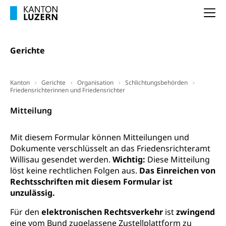
Schulpflicht
Finanzielle Unterstützung für Ausbildung
Technische Hochschule, Studium,
Informatikmittelschule
Na
Hochschulstudium, Universitätsstudium,
Pflege HF oder Studium Pflege FH
Kindergarten & Basisstufe
universitäre Ausbildung, akademische Ausbildung,
Wirtschaftsmittelschule
Fachstelle Stipendien (beruf.lu.ch)
Hochschulbildung, Hochschule, universitäre
Förderangebote
Gerichte
FMS und Vollzeitschulen mit BM
Hochschule, Bachelor, Master, Doktorat,
Studienbeiträge Höhere Berufsbildung
Sonderschulung
Weiterbildung, Forschung, Entwicklung,
Dienstleistungen, Hochschule Luzern,
Finanzielle Unterstützung Pädagogische
Musikschulen
Fachhochschule Zentralschweiz, HSLU,
Kanton
Gerichte
Organisation
Schlichtungsbehörden
Hochschule PHLU
Pädagogische Hochschule Luzern, PH Luzern, UniLU,
Friedensrichterinnen und Friedensrichter
Schulferien
swissuniversities (Dachorganisation der Schweizer
Stipendien Hochschule Luzern hslu
Hochschulen)
Mitteilung
Früherziehung
Schuldienste
swissuniversities
Vorschule
Mit diesem Formular können Mitteilungen und
Betreuungsangebote
Universität Luzern
Kindergarten, Kinderkrippe, Krippe, Kinderhort,
Dokumente verschlüsselt an das Friedensrichteramt
Kindertagesstätte, Spielgruppe, Tagesmutter,
Willisau gesendet werden.
Wichtig:
Diese Mitteilung
Schulliste
Fachstelle Hochschulbildung
Freiwilliges Kindergarten Jahr
löst keine rechtlichen Folgen aus.
Das Einreichen von
Heilpädagogische Schulen
Rechtsschriften mit diesem Formular ist
Kinderbetreuung
unzulässig.
Freiwilliger Schulsport
Freiwilliges Kindergarten Jahr
Gesundheit und Soziales
Für den
elektronischen Rechtsverkehr
ist
zwingend
Frühe Sprachförderung
eine vom Bund zugelassene Zustellplattform zu