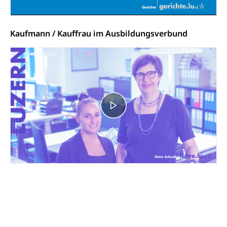
Adoptionsverfahren, elterliche Gewalt, elterliche
Sorge
Kaufmann / Kauffrau im Ausbildungsverbund
Adoption
Aufenthaltsbewilligungen
Niederlassungsbewilligung, Aufenthalt,
Niederlassung, Wohnsitz
Amt für Migration
Ausweise und Bescheinigungen
Reisepass, Identitätskarte, Visum, Geburtsurkunde
Jagdausweis, Fischereiausweis
Einbürgerung
Strafregisterauszug bestellen
Nationalität, Staatsangehörigkeit,
Staatsbürgerschaft, Bürgerrecht, Erwerb des
Waffen, Sprengstoffe und Pyrotechnik
Bürgerrechts, Verlust des Bürgerrechts,
Einbürgerungsverfahren
Reisepass, Identitätskarte
Einbürgerungen
Geburt
Strassenverkehrsamt (Führerausweis,
Fahrzeugausweis)
Geburtsurkunde, Geburtsschein, Geburtsanzeige
Namensänderungen