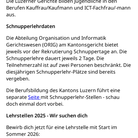
Die Luzerner Gerichte bilden Jugendliche in den
Arbeitslosenversicherung,
Berufen Kauffrau/Kaufmann und ICT-Fachfrau/-mann
Gesundheitsförderung
Mutterschaftsversicherung, Krankenversicherung,
aus.
Unfallversicherung, Invalidenversicherung,
Prävention (Polizei)
Sozialhilfe
Schnupperlehrdaten
Suchtprävention
Kranken- und Unfallversicherung
Sucht und Drogen
Die Abteilung Organisation und Informatik
Gesundheitsversorgung
(gruezi.lu.ch)
Gerichtswesen (ORIG) am Kantonsgericht bietet
Drogenabhängigkeit, Drogensucht,
Medikamentenabhängigkeit,
jeweils vor der Rekrutierung Schnuppertage an. Die
Krankenversicherung (WAS Luzern)
Arzneimittelabhängigkeit, Suchtkrankheit,
Schnupperlehre dauert jeweils 2 Tage. Die
Existenzsicherung - Sozialhilfe
Drogenabhängige, Drogensüchtige,
Teilnehmerzahl ist auf zwei Personen beschränkt. Die
Betäubungsmittel, Suchtmittel, Psychopharmaka
diesjährigen Schnupperlehr-Plätze sind bereits
Soziales und Gesellschaft (Dienststelle)
vergeben.
Fachstelle Sucht Region Luzern
Gesundheitsversorgung
Opferhilfe
Die Berufsbildung des Kantons Luzern führt eine
Drogen (Polizei)
Gesundheitsversorgung, Spital, Pflegeinitiative,
Arbeitslosenversicherung (WAS Luzern)
separate
Seite
mit Schnupperlehr-Stellen - schau
Ambulant vor stationär, AVOS, Patientendossier
Sucht
doch einmal dort vorbei.
Invalidenversicherung (WAS Luzern)
Gesundheitsversorgung
AHV / IV
Soziale Sicherheit
Lehrstellen 2025 - Wir suchen dich
Altersrente, Invalidenrente, Witwenrente,
Bewirb dich jetzt für eine Lehrstelle mit Start im
Sozialversicherung, Vorsorgeeinrichtung,
Pensionskasse, erste Säule, zweite Säule, dritte
Sommer 2026: