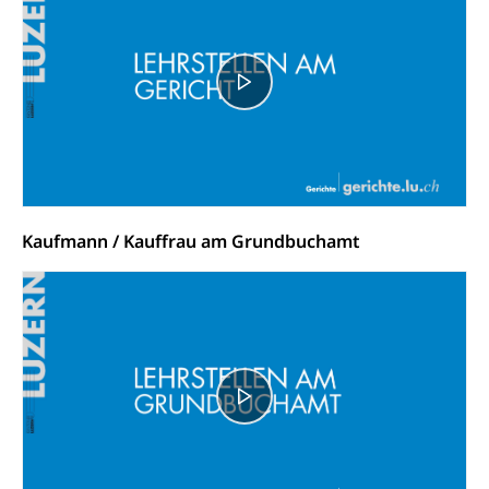
Öffentlicher Verkehr Luzern Mobil
Schiffsverkehr, Binnenschifffahrt, Seeschifffahrt,
Flussschifffahrt
Schifffahrt (Strassenverkehrsamt)
Strasse
Autoverkehr, Lastwagenverkehr, Schwerverkehr,
leistungsabhängige Schwerverkehrsabgabe,
Langsamverkehr, Transportmittel, Auto, Motorrad,
Individualverkehr
zentras (Betrieb und Unterhalt LU, OW, NW,
Kaufmann / Kauffrau am Grundbuchamt
ZG)
Persönliches
Strassenverkehrsamt
Verkehr und Infrastruktur vif
Zivilstand
Kantonsstrassen
Geburt, Heirat, Ehe, Partnerschaft, Tod,
Zivilstandsamt, Zivilstandsregiste
Zivilstandswesen
Adoption
Adoptivkind, Adoptiveltern, Adoptionsvermittlung,