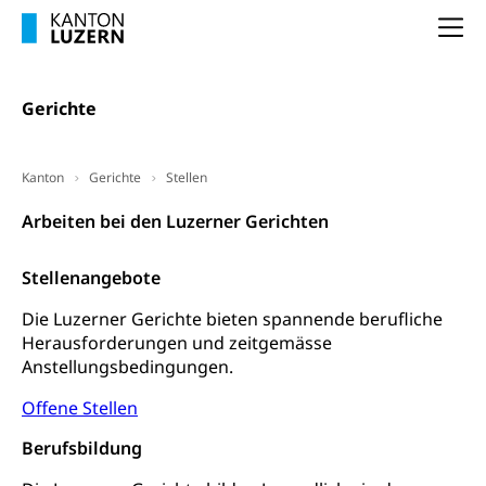
Cassis-deDijon-Prinzip
Na
Lebensmittelkontrolle und
Krankenversicherung
Verbraucherschutz
Unfallversicherung, Berufsunfallversicherung,
Gerichte
Krankheit, Unfall, Prämienverbilligung,
Krankenkasse
Kanton
Gerichte
Stellen
Krankenversicherung (WAS Luzern)
Lebensmittelsicherheit
Arbeiten bei den Luzerner Gerichten
Prämienverbilligung (WAS Luzern)
sichere Lebensmittel, Lebensmittelkontrolle,
Lebensmittelhygiene, Produktesicherheit
Obligatorische Krankenversicherung (WAS
Stellenangebote
Luzern)
Trinkwasser
Prävention
Die Luzerner Gerichte bieten spannende berufliche
Kranken- und Unfallversicherung
Lebensmittel
Gesundheitsvorsorge, Wellness, Unfallverhütung,
Herausforderungen und zeitgemässe
Suchtprävention, Alkoholprävention,
Anstellungsbedingungen.
Tabakprävention, Primärprävention,
Sekundärprävention, Tertiärprävention
Offene Stellen
Darmkrebsvorsorge
Soziale Sicherheit
Berufsbildung
Kantonales Tabakpräventionsprogramm
Sozialversicherungen, Sozialpolitik,