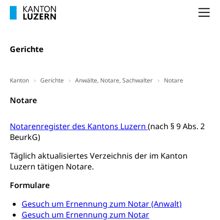
Entlassung, Stellenverlust, Arbeitsmangel,
Unterbeschäftigung, Arbeitslosenversicherung,
Arbeitsgericht
Na
Arbeitslosenentschädigung
Schlichtungsbehörde Arbeit
Arbeitslosigkeit (gruezi.lu.ch)
Berufliche Selbständigkeit
Gerichte
Arbeitslosigkeit und Stellensuche (WAS
selbständig Erwerbender, Freiberufler
Luzern)
Kanton
Gerichte
Anwälte, Notare, Sachwalter
Notare
Unterstützung der Wirtschaftsförderung
Pensionierung
Arbeitslosenentschädigung (WAS Luzern)
Luzern
Frühpensionierung, Altersrente, berufliche
Notare
Vorsorge, Altersvorsorge
Handelsregister Luzern
Notarenregister des Kantons Luzern
Dienststelle Steuern - Wissenswertes
(nach § 9 Abs. 2
AHV-Altersrente (WAS Luzern)
BeurkG)
Selbständige (WAS Luzern)
LUPK - Luzerner Pensionskasse
Bildung und Forschung
Täglich aktualisiertes Verzeichnis der im Kanton
Altersvorsorge (gruezi.lu.ch)
Luzern tätigen Notare.
Wissenschaftsförderung
Formulare
Forschungsförderung, Wissenschaftsmarketing,
Wissenschaft, Forschung, Entwicklung, Projekte
Gesuch um Ernennung zum Notar (Anwalt)
Gesuch um Ernennung zum Notar