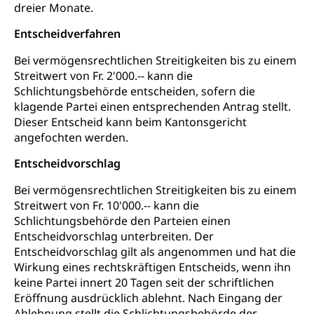
Kinderbetreuung
dreier Monate.
Freiwilliger Schulsport
Freiwilliges Kindergarten Jahr
Gesundheit und Soziales
Entscheidverfahren
Frühe Sprachförderung
Bei vermögensrechtlichen Streitigkeiten bis zu einem
Konsumentenschutz
Kindergarten & Basisstufe
Streitwert von Fr. 2'000.-- kann die
Konsumentenrechte, Produktsicherheit,
Schlichtungsbehörde entscheiden, sofern die
Frühe Förderung
Preisüberwachung, Preisüberwacher,
klagende Partei einen entsprechenden Antrag stellt.
Konsumentenorganisation, parallele Einfuhr,
Dieser Entscheid kann beim Kantonsgericht
regionale Erschöpfung, nationale Erschöpfung,
angefochten werden.
internationale Erschöpfung, Preisabsprache, Kartell,
Cassis-deDijon-Prinzip
Entscheidvorschlag
Lebensmittelkontrolle und
Krankenversicherung
Bei vermögensrechtlichen Streitigkeiten bis zu einem
Verbraucherschutz
Streitwert von Fr. 10'000.-- kann die
Unfallversicherung, Berufsunfallversicherung,
Schlichtungsbehörde den Parteien einen
Krankheit, Unfall, Prämienverbilligung,
Entscheidvorschlag unterbreiten. Der
Krankenkasse
Entscheidvorschlag gilt als angenommen und hat die
Krankenversicherung (WAS Luzern)
Wirkung eines rechtskräftigen Entscheids, wenn ihn
Lebensmittelsicherheit
keine Partei innert 20 Tagen seit der schriftlichen
Prämienverbilligung (WAS Luzern)
sichere Lebensmittel, Lebensmittelkontrolle,
Eröffnung ausdrücklich ablehnt. Nach Eingang der
Lebensmittelhygiene, Produktesicherheit
Ablehnung stellt die Schlichtungsbehörde der
Obligatorische Krankenversicherung (WAS