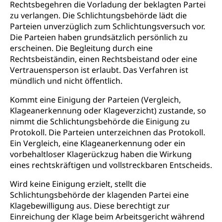
Studienwahl- und Studienbearatung
Rechtsbegehren die Vorladung der beklagten Partei
Zentrum für Brückenangebote
Primarschule
Studienbeihilfe, Stipendien, Ausbildungsdarlehen
zu verlangen. Die Schlichtungsbehörde lädt die
Fachklasse Grafik
Parteien unverzüglich zum Schlichtungsversuch vor.
Sekundarschule
Stipendien Universität Luzern unilu
Universität
Die Parteien haben grundsätzlich persönlich zu
Gesundheitsmittelschule
Schulpflicht
erscheinen. Die Begleitung durch eine
Finanzielle Unterstützung für Ausbildung
Technische Hochschule, Studium,
Informatikmittelschule
Rechtsbeiständin, einen Rechtsbeistand oder eine
Hochschulstudium, Universitätsstudium,
Pflege HF oder Studium Pflege FH
Kindergarten & Basisstufe
Vertrauensperson ist erlaubt. Das Verfahren ist
universitäre Ausbildung, akademische Ausbildung,
Wirtschaftsmittelschule
Fachstelle Stipendien (beruf.lu.ch)
Hochschulbildung, Hochschule, universitäre
Förderangebote
mündlich und nicht öffentlich.
FMS und Vollzeitschulen mit BM
Hochschule, Bachelor, Master, Doktorat,
Studienbeiträge Höhere Berufsbildung
Sonderschulung
Weiterbildung, Forschung, Entwicklung,
Kommt eine Einigung der Parteien (Vergleich,
Dienstleistungen, Hochschule Luzern,
Klageanerkennung oder Klageverzicht) zustande, so
Finanzielle Unterstützung Pädagogische
Musikschulen
Fachhochschule Zentralschweiz, HSLU,
nimmt die Schlichtungsbehörde die Einigung zu
Hochschule PHLU
Pädagogische Hochschule Luzern, PH Luzern, UniLU,
Schulferien
Protokoll. Die Parteien unterzeichnen das Protokoll.
swissuniversities (Dachorganisation der Schweizer
Stipendien Hochschule Luzern hslu
Ein Vergleich, eine Klageanerkennung oder ein
Hochschulen)
Früherziehung
vorbehaltloser Klagerückzug haben die Wirkung
Schuldienste
eines rechtskräftigen und vollstreckbaren Entscheids.
swissuniversities
Vorschule
Betreuungsangebote
Universität Luzern
Kindergarten, Kinderkrippe, Krippe, Kinderhort,
Wird keine Einigung erzielt, stellt die
Kindertagesstätte, Spielgruppe, Tagesmutter,
Schlichtungsbehörde der klagenden Partei eine
Schulliste
Fachstelle Hochschulbildung
Freiwilliges Kindergarten Jahr
Klagebewilligung aus. Diese berechtigt zur
Heilpädagogische Schulen
Einreichung der Klage beim Arbeitsgericht während