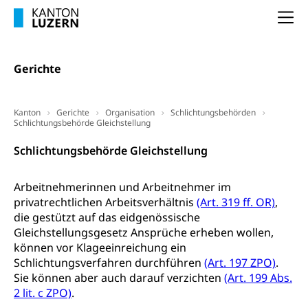
Berufsberatung, Standortbestimmung,
Studienberatung, Beratung und Unterstützung,
Na
Berufsabschluss für Erwachsene
Erwachsenenmatura
Berufliche Grundbildung
Gerichte
Bildungsgutscheine Grundkompetenzen
Lehre, Berufsfachschule, Lehrbetrieb, Lehrvertrag,
Berufsberatung, Qualifikationsverfahren,
Bildung & Berufsabschluss für Erwachsene
Berufswahl & Berufsberatung, Schnupperlehre und
Kanton
Gerichte
Organisation
Schlichtungsbehörden
Schlichtungsbehörde Gleichstellung
Lehrstellensuche, Berufsmaturität,
Fachperson Betreuung (verkürzte
Brückenangebote, Zugewanderte & Arbeitsmarkt,
Grundbildung)
Schlichtungsbehörde Gleichstellung
Fachstelle Berufsbildung
Fachperson Gesundheit (verkürzte
Schulen und Berufsbildungszentren
Hochschule Fachhochschule
Grundbildung)
Arbeitnehmerinnen und Arbeitnehmer im
privatrechtlichen Arbeitsverhältnis
(Art. 319 ff. OR)
,
Integrationsvorlehre INVOL Zentralschweiz
Studium, Hochschulstudium, tertiäre Bildung
Allgemeinbildung für Erwachsene
die gestützt auf das eidgenössische
Fremdsprachen in der Berufslehre –
Berufsberatung (berufsberatung.ch)
Gleichstellungsgesetz Ansprüche erheben wollen,
Campus Horw
Mittelschulen
MobiLingua
können vor Klageeinreichung ein
Grundkompetenzen (einfach-besser.ch)
Campus Horw (HSLU)
Gymnasium, Handelsmittelschule, Sekundarstufe II,
Schlichtungsverfahren durchführen
(Art. 197 ZPO)
.
Informationen für Lernende und Gesetzliche
Kantonsschule, Fachmittelschule, Fachmatura,
Sie können aber auch darauf verzichten
(Art. 199 Abs.
Bildung & Berufsabschluss für Erwachsene
Fachstelle Hochschulbildung
Vertreter
Fachklasse Grafik Luzern, Berufsmatura,
2 lit. c ZPO)
.
Informatikmittelschule, Fachmittelschulzentrum
Lehre nach dem Gymnasium
Hochschulen
Informationen für zugewanderte Personen