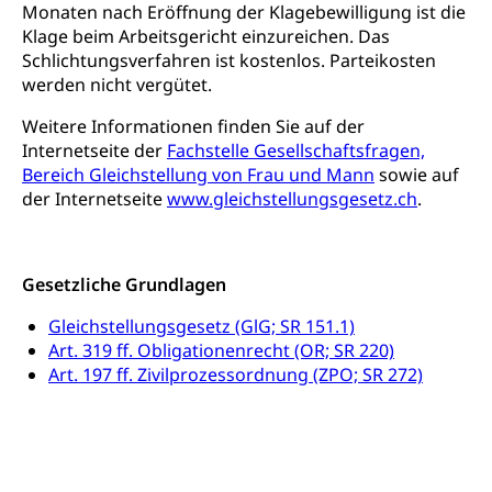
Monaten nach Eröffnung der Klagebewilligung ist die
Dienstleistungen, Hochschule Luzern,
Finanzielle Unterstützung Pädagogische
Musikschulen
Fachhochschule Zentralschweiz, HSLU,
Klage beim Arbeitsgericht einzureichen. Das
Hochschule PHLU
Pädagogische Hochschule Luzern, PH Luzern, UniLU,
Schlichtungsverfahren ist kostenlos. Parteikosten
Schulferien
swissuniversities (Dachorganisation der Schweizer
werden nicht vergütet.
Stipendien Hochschule Luzern hslu
Hochschulen)
Früherziehung
Weitere Informationen finden Sie auf der
Schuldienste
swissuniversities
Vorschule
Internetseite der
Fachstelle Gesellschaftsfragen,
Bereich Gleichstellung von Frau und Mann
sowie auf
Betreuungsangebote
Universität Luzern
Kindergarten, Kinderkrippe, Krippe, Kinderhort,
der Internetseite
www.gleichstellungsgesetz.ch
.
Kindertagesstätte, Spielgruppe, Tagesmutter,
Schulliste
Fachstelle Hochschulbildung
Freiwilliges Kindergarten Jahr
Heilpädagogische Schulen
Kinderbetreuung
Gesetzliche Grundlagen
Freiwilliger Schulsport
Freiwilliges Kindergarten Jahr
Gesundheit und Soziales
Gleichstellungsgesetz (GlG; SR 151.1)
Frühe Sprachförderung
Art. 319 ff. Obligationenrecht (OR; SR 220)
Konsumentenschutz
Art. 197 ff. Zivilprozessordnung (ZPO; SR 272)
Kindergarten & Basisstufe
Konsumentenrechte, Produktsicherheit,
Frühe Förderung
Preisüberwachung, Preisüberwacher,
Konsumentenorganisation, parallele Einfuhr,
regionale Erschöpfung, nationale Erschöpfung,
internationale Erschöpfung, Preisabsprache, Kartell,