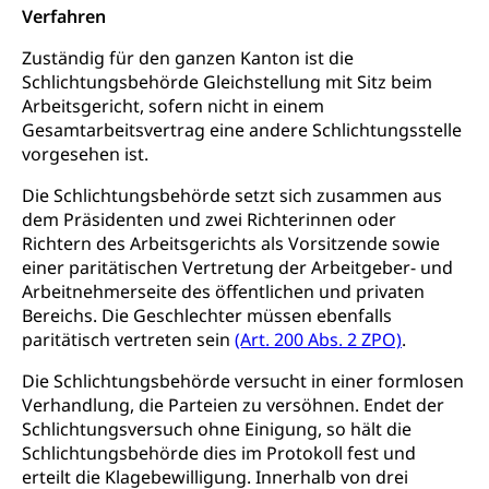
FMS, Fachmittelschulen, Vollzeitschulen mit
Verfahren
Berufsmatura BM, Aufnahmebedingungen FMS und
Höhere Berufsbildung
Hochschule Luzern HSLU
Schnupperlehre & Lehrstellensuche
Vollzeitschulen mit BM
Zuständig für den ganzen Kanton ist die
Berufsabschluss für Erwachsene
Pädagogische Hochschule Luzern, PH Luzern
Beruf & Weiterbildung (beruf.lu.ch)
Schlichtungsbehörde Gleichstellung mit Sitz beim
Berufsbildung / Mittelschulen (gruezi.lu.ch)
Obligatorische Schulzeit
Höhere Bildung (hflu.ch)
Höhere Fachschule Luzern HFLU
Berufslehre (beruf.lu.ch)
Arbeitsgericht, sofern nicht in einem
Fachklasse Grafik (fachklassegrafik.ch)
Schulpflicht, Schulobligatorium, Primarschule,
Gesamtarbeitsvertrag eine andere Schlichtungsstelle
Beratung & Unterstützung
Fachstelle Berufsbildung
Sekundarschule, Schulferien, Tagesschule,
vorgesehen ist.
Fach- & Wirtschafts-Mittelschulzentrum FMZ
Schulergänzende Betreuung, Logopädie,
Neuorientierung
BIZ Beratungs- und Informationszentrum
Psychomotorik, Schulpsychologie, Schulsozialarbeit,
Die Schlichtungsbehörde setzt sich zusammen aus
Gymnasialbildung, Kantonsschulen
für Bildung und Beruf
Heilpädagogik und Sonderschulen
dem Präsidenten und zwei Richterinnen oder
Gymnasien & Fachmittelschulen (beruf.lu.ch)
Berufsmaturität
Richtern des Arbeitsgerichts als Vorsitzende sowie
Kantonale Sportcamps
Stipendien und Darlehen
einer paritätischen Vertretung der Arbeitgeber- und
Studienwahl- und Studienbearatung
Zentrum für Brückenangebote
Arbeitnehmerseite des öffentlichen und privaten
Primarschule
Studienbeihilfe, Stipendien, Ausbildungsdarlehen
Fachklasse Grafik
Bereichs. Die Geschlechter müssen ebenfalls
Sekundarschule
paritätisch vertreten sein
Stipendien Universität Luzern unilu
(Art. 200 Abs. 2 ZPO)
.
Universität
Gesundheitsmittelschule
Schulpflicht
Finanzielle Unterstützung für Ausbildung
Technische Hochschule, Studium,
Die Schlichtungsbehörde versucht in einer formlosen
Informatikmittelschule
Hochschulstudium, Universitätsstudium,
Pflege HF oder Studium Pflege FH
Kindergarten & Basisstufe
Verhandlung, die Parteien zu versöhnen. Endet der
universitäre Ausbildung, akademische Ausbildung,
Wirtschaftsmittelschule
Schlichtungsversuch ohne Einigung, so hält die
Fachstelle Stipendien (beruf.lu.ch)
Hochschulbildung, Hochschule, universitäre
Förderangebote
Schlichtungsbehörde dies im Protokoll fest und
FMS und Vollzeitschulen mit BM
Hochschule, Bachelor, Master, Doktorat,
Studienbeiträge Höhere Berufsbildung
erteilt die Klagebewilligung. Innerhalb von drei
Sonderschulung
Weiterbildung, Forschung, Entwicklung,