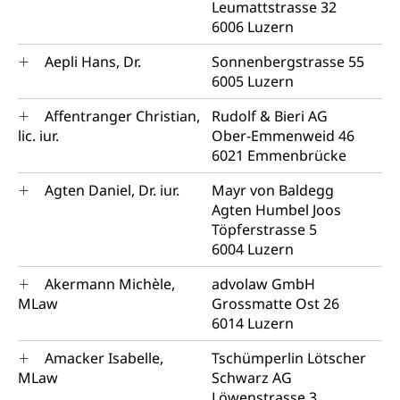
Leumattstrasse 32
6006 Luzern
Aepli Hans, Dr.
Sonnenbergstrasse 55
6005 Luzern
Affentranger Christian,
Rudolf & Bieri AG
lic. iur.
Ober-Emmenweid 46
6021 Emmenbrücke
Agten Daniel, Dr. iur.
Mayr von Baldegg
Agten Humbel Joos
Töpferstrasse 5
6004 Luzern
Akermann Michèle,
advolaw GmbH
MLaw
Grossmatte Ost 26
6014 Luzern
Amacker Isabelle,
Tschümperlin Lötscher
MLaw
Schwarz AG
Löwenstrasse 3