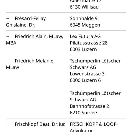
Adlermatte 17
6130 Willisau
Frésard-Fellay
Sonnhalde 9
Ghislaine, Dr.
6045 Meggen
Friedrich Alain, MLaw,
Lex Futura AG
MBA
Pilatusstrasse 28
6003 Luzern
Friedrich Melanie,
Tschümperlin Lötscher
MLaw
Schwarz AG
Löwenstrasse 3
6000 Luzern 6
Tschümperlin Lötscher
Schwarz AG
Bahnhofstrasse 2
6210 Sursee
Frischkopf Beat, Dr. iur.
FRISCHKOPF & LOOP
Advokatur