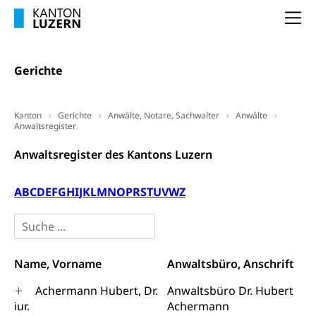
Na
Gerichte
Kanton
Gerichte
Anwälte, Notare, Sachwalter
Anwälte
Anwaltsregister
Anwaltsregister des Kantons Luzern
A
B
C
D
E
F
G
H
I
J
K
L
M
N
O
P
R
S
T
U
V
W
Z
Name, Vorname
Anwaltsbüro, Anschrift
Achermann Hubert, Dr.
Anwaltsbüro Dr. Hubert
iur.
Achermann