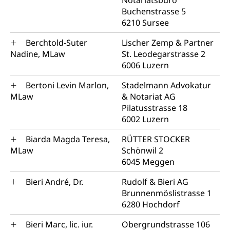
Notariatsbüro
Buchenstrasse 5
6210 Sursee
Berchtold-Suter
Lischer Zemp & Partner
Nadine, MLaw
St. Leodegarstrasse 2
6006 Luzern
Bertoni Levin Marlon,
Stadelmann Advokatur
MLaw
& Notariat AG
Pilatusstrasse 18
6002 Luzern
Biarda Magda Teresa,
RÜTTER STOCKER
MLaw
Schönwil 2
6045 Meggen
Bieri André, Dr.
Rudolf & Bieri AG
Brunnenmöslistrasse 1
6280 Hochdorf
Bieri Marc, lic. iur.
Obergrundstrasse 106