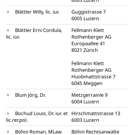
6003 Luzern
Blättler Willy, lic. iur.
Guggistrasse 7
6005 Luzern
Blättler Erni Cordula,
Fellmann Klett
lic. iur.
Rothenberger AG
Europaallee 41
8021 Zürich
Fellmann Klett
Rothenberger AG
Huobmattstrasse 7
6045 Meggen
Blum Jörg, Dr.
Metzgerrainle 9
6004 Luzern
Bochud Louis, Dr. iur. et
Hirschmattstrasse 13
lic.rer.pol.
6003 Luzern
Böhni Roman, MLaw
Böhni Rechtsanwälte