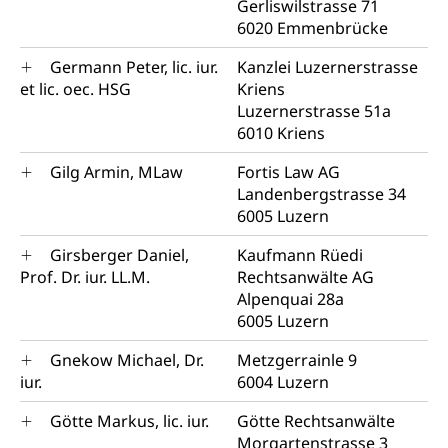
Gerliswilstrasse 71
6020 Emmenbrücke
Germann Peter, lic. iur.
Kanzlei Luzernerstrasse
et lic. oec. HSG
Kriens
Luzernerstrasse 51a
6010 Kriens
Gilg Armin, MLaw
Fortis Law AG
Landenbergstrasse 34
6005 Luzern
Girsberger Daniel,
Kaufmann Rüedi
Prof. Dr. iur. LL.M.
Rechtsanwälte AG
Alpenquai 28a
6005 Luzern
Gnekow Michael, Dr.
Metzgerrainle 9
iur.
6004 Luzern
Götte Markus, lic. iur.
Götte Rechtsanwälte
Morgartenstrasse 3