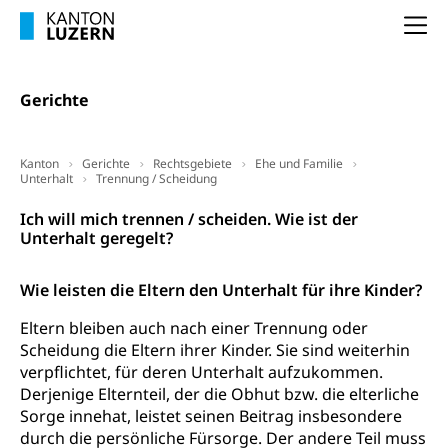
Selbständige (WAS Luzern)
LUPK - Luzerner Pensionskasse
Bildung und Forschung
Na
Altersvorsorge (gruezi.lu.ch)
Wissenschaftsförderung
Gerichte
Forschungsförderung, Wissenschaftsmarketing,
Wissenschaft, Forschung, Entwicklung, Projekte
Pilotprojekte Klima
Erwachsenenbildung und Weiterbildung
Kanton
Gerichte
Rechtsgebiete
Ehe und Familie
Unterhalt
Trennung / Scheidung
Innovative Projekte Landwirtschaft und
Umschulung, zweiter Bildungsweg,
Nachdiplomstudium, Zusatzlehre, Höhere
Wald
Ich will mich trennen / scheiden. Wie ist der
Berufsbildung, Berufsmatura nach Lehre,
Unterhalt geregelt?
Projektförderung Universität Luzern unilu
Neuorientierung, Grundkompetenzen,
Berufsberatung, Standortbestimmung,
Wie leisten die Eltern den Unterhalt für ihre Kinder?
Studienberatung, Beratung und Unterstützung,
Berufsabschluss für Erwachsene
Eltern bleiben auch nach einer Trennung oder
Scheidung die Eltern ihrer Kinder. Sie sind weiterhin
Erwachsenenmatura
Berufliche Grundbildung
verpflichtet, für deren Unterhalt aufzukommen.
Bildungsgutscheine Grundkompetenzen
Lehre, Berufsfachschule, Lehrbetrieb, Lehrvertrag,
Derjenige Elternteil, der die Obhut bzw. die elterliche
Berufsberatung, Qualifikationsverfahren,
Sorge innehat, leistet seinen Beitrag insbesondere
Bildung & Berufsabschluss für Erwachsene
Berufswahl & Berufsberatung, Schnupperlehre und
durch die persönliche Fürsorge. Der andere Teil muss
Lehrstellensuche, Berufsmaturität,