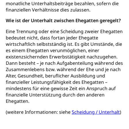
Fachperson Betreuung (verkürzte
monatliche Unterhaltsbeiträge bezahlen, sofern die
Brückenangebote, Zugewanderte & Arbeitsmarkt,
Grundbildung)
finanziellen Verhältnisse dies zulassen.
Fachstelle Berufsbildung
Fachperson Gesundheit (verkürzte
Wie ist der Unterhalt zwischen Ehegatten geregelt?
Schulen und Berufsbildungszentren
Hochschule Fachhochschule
Grundbildung)
Eine Trennung oder eine Scheidung zweier Ehegatten
Integrationsvorlehre INVOL Zentralschweiz
Studium, Hochschulstudium, tertiäre Bildung
Allgemeinbildung für Erwachsene
bedeutet nicht, dass fortan jeder Ehegatte
Fremdsprachen in der Berufslehre –
Berufsberatung (berufsberatung.ch)
Campus Horw
wirtschaftlich selbstständig ist. Es gibt Umstände, die
Mittelschulen
MobiLingua
es einem Ehegatten verunmöglichen, einer
Grundkompetenzen (einfach-besser.ch)
Campus Horw (HSLU)
Gymnasium, Handelsmittelschule, Sekundarstufe II,
existenzsichernden Erwerbstätigkeit nachzugehen.
Informationen für Lernende und Gesetzliche
Kantonsschule, Fachmittelschule, Fachmatura,
Dann besteht – je nach Aufgabenteilung während des
Bildung & Berufsabschluss für Erwachsene
Fachstelle Hochschulbildung
Vertreter
Fachklasse Grafik Luzern, Berufsmatura,
Zusammenlebens bzw. während der Ehe und je nach
Informatikmittelschule, Fachmittelschulzentrum
Lehre nach dem Gymnasium
Hochschulen
Informationen für zugewanderte Personen
Alter, Gesundheit, beruflicher Ausbildung und
FMS, Fachmittelschulen, Vollzeitschulen mit
Berufsmatura BM, Aufnahmebedingungen FMS und
finanzieller Leistungsfähigkeit des Ehegatten –
Höhere Berufsbildung
Hochschule Luzern HSLU
Schnupperlehre & Lehrstellensuche
Vollzeitschulen mit BM
mindestens für eine gewisse Zeit ein Anspruch auf
Berufsabschluss für Erwachsene
Pädagogische Hochschule Luzern, PH Luzern
Beruf & Weiterbildung (beruf.lu.ch)
finanzielle Unterstützung durch den anderen
Berufsbildung / Mittelschulen (gruezi.lu.ch)
Obligatorische Schulzeit
Ehegatten.
Höhere Bildung (hflu.ch)
Höhere Fachschule Luzern HFLU
Berufslehre (beruf.lu.ch)
Fachklasse Grafik (fachklassegrafik.ch)
Schulpflicht, Schulobligatorium, Primarschule,
(weitere Informationen: siehe
Beratung & Unterstützung
Scheidung / Unterhalt
)
Fachstelle Berufsbildung
Sekundarschule, Schulferien, Tagesschule,
Fach- & Wirtschafts-Mittelschulzentrum FMZ
Schulergänzende Betreuung, Logopädie,
Neuorientierung
BIZ Beratungs- und Informationszentrum
Psychomotorik, Schulpsychologie, Schulsozialarbeit,
Gymnasialbildung, Kantonsschulen
für Bildung und Beruf