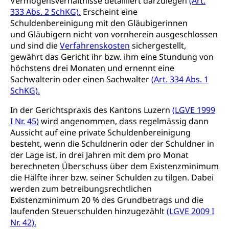
Vermögensverhältnisse detailliert darzulegen
(Art.
Betäubungsmittel, Suchtmittel, Psychopharmaka
333 Abs. 2 SchKG).
Erscheint eine
Soziales und Gesellschaft (Dienststelle)
Schuldenbereinigung mit den Gläubigerinnen
Fachstelle Sucht Region Luzern
Gesundheitsversorgung
Opferhilfe
und Gläubigern nicht von vornherein ausgeschlossen
und sind die
Verfahrenskosten
Drogen (Polizei)
sichergestellt,
Gesundheitsversorgung, Spital, Pflegeinitiative,
Arbeitslosenversicherung (WAS Luzern)
Ambulant vor stationär, AVOS, Patientendossier
gewährt das Gericht ihr bzw. ihm eine Stundung von
Sucht
Invalidenversicherung (WAS Luzern)
höchstens drei Monaten und ernennt eine
Gesundheitsversorgung
AHV / IV
Sachwalterin oder einen Sachwalter
(Art. 334 Abs. 1
Soziale Sicherheit
SchKG).
Altersrente, Invalidenrente, Witwenrente,
Sozialversicherung, Vorsorgeeinrichtung,
In der Gerichtspraxis des Kantons Luzern
(LGVE 1999
Pensionskasse, erste Säule, zweite Säule, dritte
I Nr. 45)
wird angenommen, dass regelmässig dann
Säule, Hilflosenentschädigung,
Aussicht auf eine private Schuldenbereinigung
Ergänzungsleistungen, Altersvorsorge,
besteht, wenn die Schuldnerin oder der Schuldner in
Todesfallversicherung
der Lage ist, in drei Jahren mit dem pro Monat
Hilfslosenentschädigung (WAS Luzern)
berechneten Überschuss über dem Existenzminimum
Behinderung
die Hälfte ihrer bzw. seiner Schulden zu tilgen. Dabei
AHV-Hinterlassenenrente (WAS Luzern)
Körperbehinderung, körperliche Behinderung,
werden zum betreibungsrechtlichen
geistige Behinderung, psychische Behinderung,
Existenzminimum 20 % des Grundbetrags und die
AHV-Beiträge (WAS Luzern)
Erwerbsunfähigkeit, Behinderte
laufenden Steuerschulden hinzugezählt
(LGVE 2009 I
Informationsstelle AHV/IV
Nr. 42).
Inklusion im Sport