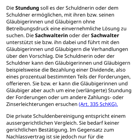
Ergänzungsleistungen (EL) (WAS Luzern)
Menschen mit Behinderungen
Die
Stundung
soll es der Schuldnerin oder dem
Kultur und Medien
AHV-Altersrente (WAS Luzern)
Schuldner ermöglichen, mit ihren bzw. seinen
Gläubigerinnen und Gläubigern ohne
IV-Leistungen (WAS Luzern)
Archive und Bibliotheken
Betreibungsdruck eine einvernehmliche Lösung zu
suchen. Die
Sachwalterin
oder der
Sachwalter
Bücher, Bundesarchiv, Landesbibliothek
unterstützt sie bzw. ihn dabei und führt mit den
Gläubigerinnen und Gläubigern die Verhandlungen
Staatsarchiv Luzern
Kulturelle Einrichtungen
über den Vorschlag. Die Schuldnerin oder der
Zentral- und Hochschulbibliothek
Museen, Theater, Bibliotheken
Schuldner kann den Gläubigerinnen und Gläubigern
beispielsweise die Bezahlung einer Dividende, also
Archiv der Denkmalpflege
Dienststelle Kultur
Kulturförderung
eines prozentual bestimmten Teils der Forderungen,
offerieren. Sie bzw. er kann die Gläubigerinnen und
Kunst & Kultur (Luzern Tourismus)
Kulturpolitik, Sprachförderung, Denkmalpflege,
Gläubiger aber auch um eine (verlängerte) Stundung
kulturelles Angebot, Kulturerbe, kulturelles Erbe,
Nachwuchsförderung, Vermittlung, Selektive
der Forderungen oder um andere Zahlungs- oder
Förderung, Kulturausschreibungen, Kulturpreis,
Zinserleichterungen ersuchen
(Art. 335 SchKG).
Werkbeitrag, Produktionsbeitrag, Recherche,
Bildende Kunst, Angewandte Kunst, Theater/Tanz,
Die private Schuldenbereinigung entspricht einem
Musik, Entwicklung, Programmbeiträge,
aussergerichtlichen Vergleich. Sie bedarf keiner
Filmförderung, Regionale Förderfonds,
gerichtlichen Bestätigung. Im Gegensatz zum
Werkankäufe, Kunstankäufe, Kunst und Bau, Schule
Nachlassvertrag ist sie jedoch nur für die
und Kultur, Kulturgesuche, Kulturvermittlung