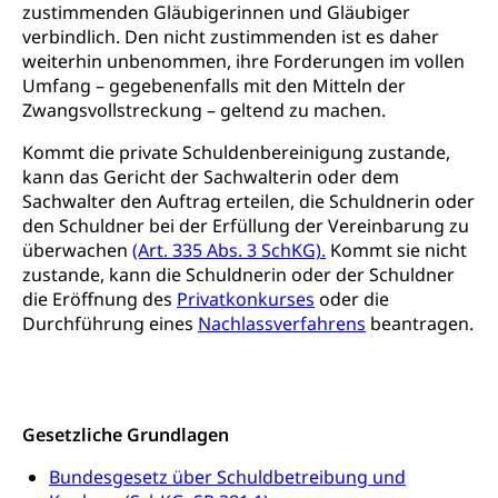
zustimmenden Gläubigerinnen und Gläubiger
verbindlich. Den nicht zustimmenden ist es daher
Kulturförderung und Vermittlung
weiterhin unbenommen, ihre Forderungen im vollen
Angebote für Schulklassen
Umfang – gegebenenfalls mit den Mitteln der
Mobilität
Zwangsvollstreckung – geltend zu machen.
Zentralschweizer Filmförderung
Schiene und öffentlicher Verkehr
Kommt die private Schuldenbereinigung zustande,
kann das Gericht der Sachwalterin oder dem
Schienenverkehr, Zugverkehr, Bahnverkehr,
Sachwalter den Auftrag erteilen, die Schuldnerin oder
Transportmittel, öffentlicher Verkehr
den Schuldner bei der Erfüllung der Vereinbarung zu
Verkehrsverbund Luzern VVL
Schifffahrt
überwachen
(Art. 335 Abs. 3 SchKG).
Kommt sie nicht
zustande, kann die Schuldnerin oder der Schuldner
Öffentlicher Verkehr Luzern Mobil
Schiffsverkehr, Binnenschifffahrt, Seeschifffahrt,
die Eröffnung des
Privatkonkurses
oder die
Flussschifffahrt
Durchführung eines
Nachlassverfahrens
beantragen.
Schifffahrt (Strassenverkehrsamt)
Strasse
Autoverkehr, Lastwagenverkehr, Schwerverkehr,
leistungsabhängige Schwerverkehrsabgabe,
Gesetzliche Grundlagen
Langsamverkehr, Transportmittel, Auto, Motorrad,
Individualverkehr
Bundesgesetz über Schuldbetreibung und