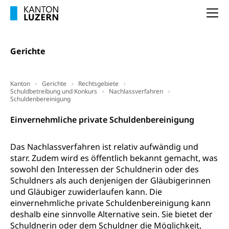
Heilpädagogische Schulen
Na
Kinderbetreuung
Freiwilliger Schulsport
Freiwilliges Kindergarten Jahr
Gesundheit und Soziales
Gerichte
Frühe Sprachförderung
Konsumentenschutz
Kindergarten & Basisstufe
Konsumentenrechte, Produktsicherheit,
Kanton
Gerichte
Rechtsgebiete
Frühe Förderung
Schuldbetreibung und Konkurs
Nachlassverfahren
Preisüberwachung, Preisüberwacher,
Schuldenbereinigung
Konsumentenorganisation, parallele Einfuhr,
regionale Erschöpfung, nationale Erschöpfung,
Einvernehmliche private Schuldenbereinigung
internationale Erschöpfung, Preisabsprache, Kartell,
Cassis-deDijon-Prinzip
Das Nachlassverfahren ist relativ aufwändig und
Lebensmittelkontrolle und
Krankenversicherung
starr. Zudem wird es öffentlich bekannt gemacht, was
Verbraucherschutz
sowohl den Interessen der Schuldnerin oder des
Unfallversicherung, Berufsunfallversicherung,
Schuldners als auch denjenigen der Gläubigerinnen
Krankheit, Unfall, Prämienverbilligung,
Krankenkasse
und Gläubiger zuwiderlaufen kann. Die
einvernehmliche private Schuldenbereinigung kann
Krankenversicherung (WAS Luzern)
Lebensmittelsicherheit
deshalb eine sinnvolle Alternative sein. Sie bietet der
Schuldnerin oder dem Schuldner die Möglichkeit,