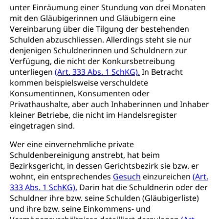
Prämienverbilligung (WAS Luzern)
sichere Lebensmittel, Lebensmittelkontrolle,
unter Einräumung einer Stundung von drei Monaten
Lebensmittelhygiene, Produktesicherheit
Obligatorische Krankenversicherung (WAS
mit den Gläubigerinnen und Gläubigern eine
Luzern)
Vereinbarung über die Tilgung der bestehenden
Trinkwasser
Prävention
Schulden abzuschliessen. Allerdings steht sie nur
Kranken- und Unfallversicherung
Lebensmittel
Gesundheitsvorsorge, Wellness, Unfallverhütung,
denjenigen Schuldnerinnen und Schuldnern zur
Suchtprävention, Alkoholprävention,
Verfügung, die nicht der Konkursbetreibung
Tabakprävention, Primärprävention,
unterliegen
(Art. 333 Abs. 1 SchKG).
In Betracht
Sekundärprävention, Tertiärprävention
kommen beispielsweise verschuldete
Konsumentinnen, Konsumenten oder
Darmkrebsvorsorge
Soziale Sicherheit
Privathaushalte, aber auch Inhaberinnen und Inhaber
Kantonales Tabakpräventionsprogramm
Sozialversicherungen, Sozialpolitik,
kleiner Betriebe, die nicht im Handelsregister
Arbeitslosenversicherung,
eingetragen sind.
Gesundheitsförderung
Mutterschaftsversicherung, Krankenversicherung,
Unfallversicherung, Invalidenversicherung,
Wer eine einvernehmliche private
Prävention (Polizei)
Sozialhilfe
Schuldenbereinigung anstrebt, hat beim
Suchtprävention
Bezirksgericht, in dessen Gerichtsbezirk sie bzw. er
Kranken- und Unfallversicherung
Sucht und Drogen
wohnt, ein entsprechendes
Gesuch
einzureichen
(Art.
Gesundheitsversorgung
(gruezi.lu.ch)
333 Abs. 1 SchKG).
Darin hat die Schuldnerin oder der
Drogenabhängigkeit, Drogensucht,
Schuldner ihre bzw. seine Schulden (Gläubigerliste)
Medikamentenabhängigkeit,
Krankenversicherung (WAS Luzern)
Arzneimittelabhängigkeit, Suchtkrankheit,
und ihre bzw. seine Einkommens- und
Existenzsicherung - Sozialhilfe
Drogenabhängige, Drogensüchtige,