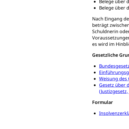
Belege über d
Belege über d
Suchtpräven
Sozialversicheru
Invalidenversich
Nach Eingang de
beträgt zwischen 
Kranken- und 
Sucht und Dr
Schuldnerin oder
Soziales und 
Drogenabhängigk
Voraussetzungen 
Drogensüchtige,
es wird im Hinbl
Invalidenver
Fachstelle S
Gesetzliche Gru
Gesundheitsv
Gesundheitsverso
Bundesgesetz
Einführungsg
Gesundheits
AHV / IV
Weisung des O
Gesetz über d
Altersrente, Inv
(Justizgesetz,
Hilflosenentsch
Formular
Hilfslosenen
Behinderung
Insolvenzerkl
Informations
Körperbehinderu
IV-Leistunge
Inklusion im