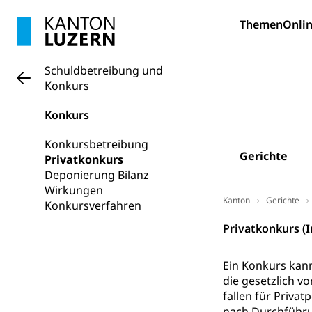
Informatikmitte
Berufsmaturi
und Vollzeitsch
Themen
Onlin
Berufsbildung
Obligatorische
Schuldbetreibung und
Fach- & Wirt
Schulpflicht, S
Konkurs
Psychomotorik, 
Gymnasien & 
Konkurs
Kantonale S
Stipendien un
Gesundheits
Sonderschul
Studienbeihilfe
Konkursbetreibung
Gerichte
Privatkonkurs
Heilpädagogi
Stipendien U
Universität
Deponierung Bilanz
Wirkungen
Fachstelle St
Technische Hoch
Kanton
Gerichte
Konkursverfahren
Hochschulbildung
Finanzielle 
Hochschule Luze
Privatkonkurs (
(Dachorganisati
swissunivers
Ein Konkurs kan
Vorschule
die gesetzlich v
Kindergarten, Ki
fallen für Priva
nach Durchführu