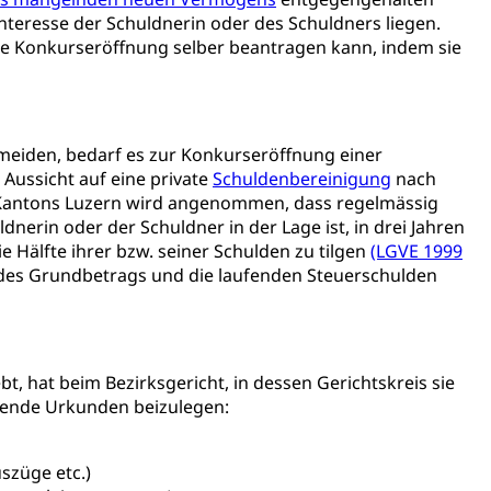
erung
Kindergarten & Basisstufe
teresse der Schuldnerin oder des Schuldners liegen.
die Konkurseröffnung selber beantragen kann, indem sie
mentenorganisation, parallele Einfuhr, regionale
meiden, bedarf es zur Konkurseröffnung einer
artell, Cassis-deDijon-Prinzip
 Aussicht auf eine private
Schuldenbereinigung
nach
 Kantons Luzern wird angenommen, dass regelmässig
nerin oder der Schuldner in der Lage ist, in drei Jahren
älfte ihrer bzw. seiner Schulden zu tilgen
(LGVE 1999
ung, Krankenkasse
es Grundbetrags und die laufenden Steuerschulden
)
allversicherung
eit
t, hat beim Bezirksgericht, in dessen Gerichtskreis sie
gende Urkunden beizulegen:
ion, Tabakprävention, Primärprävention,
szüge etc.)
ndheitsförderung
Prävention (Polizei)