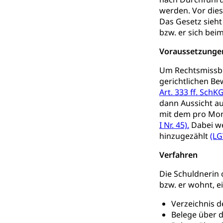
Kinderbetre
werden. Vor die
Frühe Förde
Das Gesetz sieht
Gesundheit und 
bzw. er sich bei
Konsumenten
Voraussetzunge
Konsumentenrech
Um Rechtsmissbr
Erschöpfung, nat
gerichtlichen Be
Art. 333 ff. SchK
Lebensmittel
Krankenversi
dann Aussicht au
mit dem pro Mon
Unfallversicheru
I Nr. 45).
Dabei we
Krankenversi
hinzugezählt
(LG
Lebensmittels
Obligatorisc
sichere Lebensmi
Verfahren
Die Schuldnerin 
Trinkwasser
Prävention
bzw. er wohnt, e
Gesundheitsvors
Sekundärprävent
Verzeichnis d
Belege über d
Darmkrebsvo
Soziale Sicher