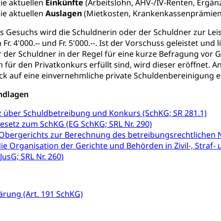
ie aktuellen
Einkünfte
(Arbeitslohn, AHV-/IV-Renten, Ergän
ie aktuellen
Auslagen
(Mietkosten, Krankenkassenprämien,
tion
Gesundheitsversorgung
ngen, Sozialpolitik, Arbeitslosenversicherung, Mutterschaftsvers
erung, Sozialhilfe
s Gesuchs wird die Schuldnerin oder der Schuldner zur Le
Fr. 4'000.-- und Fr. 5'000.--. Ist der Vorschuss geleistet un
Unfallversicherung (gruezi.lu.ch)
Krankenversicherung 
ogen
 der Schuldner in der Regel für eine kurze Befragung vor Ge
Gesellschaft (Dienststelle)
Opferhilfe
Arbeitslosenver
eit, Drogensucht, Medikamentenabhängigkeit, Arzneimittelabhän
für den Privatkonkurs erfüllt sind, wird dieser eröffnet.
 Betäubungsmittel, Suchtmittel, Psychopharmaka
ick auf eine einvernehmliche private Schuldenbereinigung 
sicherung (WAS Luzern)
Soziale Sicherheit
ucht Region Luzern
Drogen (Polizei)
Sucht
ndlagen
ersorgung
rgung, Spital, Pflegeinitiative, Ambulant vor stationär, AVOS, Pat
 über Schuldbetreibung und Konkurs (SchKG; SR 281.1)
esetz zum SchKG (EG SchKG; SRL Nr. 290)
versorgung
bergerichts zur Berechnung des betreibungsrechtlichen No
ie Organisation der Gerichte und Behörden in Zivil-, Straf
alidenrente, Witwenrente, Sozialversicherung, Vorsorgeeinrichtung, 
 JusG; SRL Nr. 260)
ädigung, Ergänzungsleistungen, Altersvorsorge, Todesfallversiche
tschädigung (WAS Luzern)
AHV-Hinterlassenenrente (WA
ärung (Art. 191 SchKG)
stelle AHV/IV
Ergänzungsleistungen (EL) (WAS Luzern)
ng, körperliche Behinderung, geistige Behinderung, psychische 
n (WAS Luzern)
 Sport
Menschen mit Behinderungen