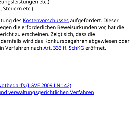
zungsleistungen etc.)
 Steuern etc.)
icherung, Krankenversicherung, Unfallversicherung,
istung des
Kostenvorschusses
aufgefordert. Dieser
d liegen die erforderlichen Beweisurkunden vor, hat die
(WAS Luzern)
Existenzsicherung - Sozialhilfe
richt zu erscheinen. Zeigt sich, dass die
sicherung (WAS Luzern)
gigkeit, Suchtkrankheit, Drogenabhängige,
 Andernfalls wird das Konkursbegehren abgewiesen oder
ein Verfahren nach
Art. 333 ff. SchKG
eröffnet.
ientendossier
tbedarfs (LGVE 2009 I Nr. 42)
- und verwaltungsgerichtlichen Verfahren
Pensionskasse, erste Säule, zweite Säule, dritte Säule,
rung
S Luzern)
AHV-Beiträge (WAS Luzern)
AHV-Altersrente (WAS Luzern)
Behinderung, Erwerbsunfähigkeit, Behinderte