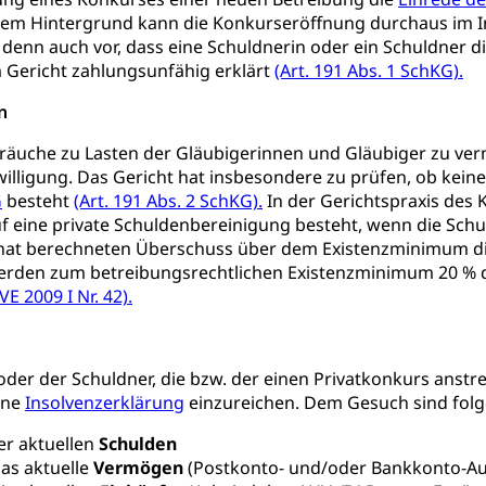
uung
Freiwilliges Kindergarten Jahr
Frühe Sprachförd
sem Hintergrund kann die Konkurseröffnung durchaus im In
rung
 denn auch vor, dass eine Schuldnerin oder ein Schuldner 
Soziales
m Gericht zahlungsunfähig erklärt
(Art. 191 Abs. 1 SchKG).
schutz
n
te, Produktsicherheit, Preisüberwachung, Preisüberwacher, Konsu
äuche zu Lasten der Gläubigerinnen und Gläubiger zu ver
ionale Erschöpfung, internationale Erschöpfung, Preisabsprache, K
willigung. Das Gericht hat insbesondere zu prüfen, ob keine
G
besteht
(Art. 191 Abs. 2 SchKG).
In der Gerichtspraxis des
kontrolle und Verbraucherschutz
cherung
f eine private Schuldenbereinigung besteht, wenn die Schuld
at berechneten Überschuss über dem Existenzminimum die H
ng, Berufsunfallversicherung, Krankheit, Unfall, Prämienverbillig
rden zum betreibungsrechtlichen Existenzminimum 20 % d
cherung (WAS Luzern)
Prämienverbilligung (WAS Luzern
VE 2009 I Nr. 42).
icherheit
he Krankenversicherung (WAS Luzern)
Kranken- und Unf
ttel, Lebensmittelkontrolle, Lebensmittelhygiene, Produktesicherh
oder der Schuldner, die bzw. der einen Privatkonkurs anstreb
Lebensmittel
ine
Insolvenzerklärung
einzureichen. Dem Gesuch sind fol
orge, Wellness, Unfallverhütung, Suchtprävention, Alkoholprävent
ion, Tertiärprävention
er aktuellen
Schulden
as aktuelle
Vermögen
(Postkonto- und/oder Bankkonto-Au
rsorge
Kantonales Tabakpräventionsprogramm
Gesu
heit