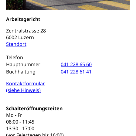
Frühe Sprachförderung
Konsumentenschutz
Kindergarten & Basisstufe
Arbeitsgericht
Konsumentenrechte, Produktsicherheit,
Frühe Förderung
Preisüberwachung, Preisüberwacher,
Zentralstrasse 28
Konsumentenorganisation, parallele Einfuhr,
regionale Erschöpfung, nationale Erschöpfung,
6002 Luzern
internationale Erschöpfung, Preisabsprache, Kartell,
Standort
Cassis-deDijon-Prinzip
Telefon
Lebensmittelkontrolle und
Krankenversicherung
Hauptnummer
041 228 65 60
Verbraucherschutz
Unfallversicherung, Berufsunfallversicherung,
Buchhaltung
041 228 61 41
Krankheit, Unfall, Prämienverbilligung,
Krankenkasse
Kontaktformular
(siehe Hinweis)
Krankenversicherung (WAS Luzern)
Lebensmittelsicherheit
Prämienverbilligung (WAS Luzern)
sichere Lebensmittel, Lebensmittelkontrolle,
Schalteröffnungszeiten
Lebensmittelhygiene, Produktesicherheit
Mo - Fr
Obligatorische Krankenversicherung (WAS
08:00 - 11:45
Luzern)
Trinkwasser
Prävention
13:30 - 17:00
Kranken- und Unfallversicherung
Lebensmittel
(vor Feiertagen bis 16:00)
Gesundheitsvorsorge, Wellness, Unfallverhütung,