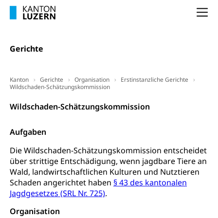
Arbeitslosigkeit (gruezi.lu.ch)
Berufliche Selbständigkeit
Na
Arbeitslosigkeit und Stellensuche (WAS
selbständig Erwerbender, Freiberufler
Luzern)
Unterstützung der Wirtschaftsförderung
Pensionierung
Gerichte
Arbeitslosenentschädigung (WAS Luzern)
Luzern
Frühpensionierung, Altersrente, berufliche
Vorsorge, Altersvorsorge
Handelsregister Luzern
Kanton
Gerichte
Organisation
Erstinstanzliche Gerichte
Wildschaden-Schätzungskommission
Dienststelle Steuern - Wissenswertes
AHV-Altersrente (WAS Luzern)
Selbständige (WAS Luzern)
Wildschaden-Schätzungskommission
LUPK - Luzerner Pensionskasse
Bildung und Forschung
Altersvorsorge (gruezi.lu.ch)
Aufgaben
Wissenschaftsförderung
Die Wildschaden-Schätzungskommission entscheidet
Forschungsförderung, Wissenschaftsmarketing,
über strittige Entschädigung, wenn jagdbare Tiere an
Wissenschaft, Forschung, Entwicklung, Projekte
Wald, landwirtschaftlichen Kulturen und Nutztieren
Schaden angerichtet haben
§ 43 des kantonalen
Pilotprojekte Klima
Erwachsenenbildung und Weiterbildung
Jagdgesetzes (SRL Nr. 725)
.
Innovative Projekte Landwirtschaft und
Umschulung, zweiter Bildungsweg,
Nachdiplomstudium, Zusatzlehre, Höhere
Wald
Organisation