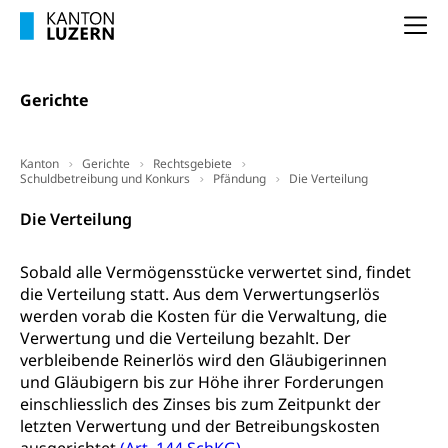
Wald
Berufsbildung, Berufsmatura nach Lehre,
Projektförderung Universität Luzern unilu
Na
Neuorientierung, Grundkompetenzen,
Berufsberatung, Standortbestimmung,
Studienberatung, Beratung und Unterstützung,
Berufsabschluss für Erwachsene
Gerichte
Erwachsenenmatura
Berufliche Grundbildung
Kanton
Gerichte
Rechtsgebiete
Bildungsgutscheine Grundkompetenzen
Lehre, Berufsfachschule, Lehrbetrieb, Lehrvertrag,
Schuldbetreibung und Konkurs
Pfändung
Die Verteilung
Berufsberatung, Qualifikationsverfahren,
Bildung & Berufsabschluss für Erwachsene
Berufswahl & Berufsberatung, Schnupperlehre und
Die Verteilung
Lehrstellensuche, Berufsmaturität,
Fachperson Betreuung (verkürzte
Brückenangebote, Zugewanderte & Arbeitsmarkt,
Grundbildung)
Fachstelle Berufsbildung
Sobald alle Vermögensstücke verwertet sind, findet
die Verteilung statt. Aus dem Verwertungserlös
Fachperson Gesundheit (verkürzte
Schulen und Berufsbildungszentren
Hochschule Fachhochschule
werden vorab die Kosten für die Verwaltung, die
Grundbildung)
Verwertung und die Verteilung bezahlt. Der
Integrationsvorlehre INVOL Zentralschweiz
Studium, Hochschulstudium, tertiäre Bildung
Allgemeinbildung für Erwachsene
verbleibende Reinerlös wird den Gläubigerinnen
Fremdsprachen in der Berufslehre –
und Gläubigern bis zur Höhe ihrer Forderungen
Berufsberatung (berufsberatung.ch)
Campus Horw
Mittelschulen
MobiLingua
einschliesslich des Zinses bis zum Zeitpunkt der
Grundkompetenzen (einfach-besser.ch)
Campus Horw (HSLU)
Gymnasium, Handelsmittelschule, Sekundarstufe II,
letzten Verwertung und der Betreibungskosten
Informationen für Lernende und Gesetzliche
Kantonsschule, Fachmittelschule, Fachmatura,