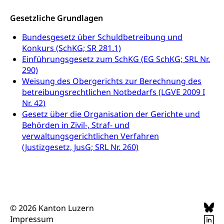
Fachstelle Stipendien (beruf.lu.ch)
Hochschulbildung, Hochschule, universitäre
Förderangebote
FMS und Vollzeitschulen mit BM
Hochschule, Bachelor, Master, Doktorat,
Studienbeiträge Höhere Berufsbildung
Gesetzliche Grundlagen
Sonderschulung
Weiterbildung, Forschung, Entwicklung,
Dienstleistungen, Hochschule Luzern,
Finanzielle Unterstützung Pädagogische
Musikschulen
Bundesgesetz über Schuldbetreibung und
Fachhochschule Zentralschweiz, HSLU,
Hochschule PHLU
Konkurs (SchKG; SR 281.1)
Pädagogische Hochschule Luzern, PH Luzern, UniLU,
Schulferien
swissuniversities (Dachorganisation der Schweizer
Einführungsgesetz zum SchKG (EG SchKG; SRL Nr.
Stipendien Hochschule Luzern hslu
Hochschulen)
Früherziehung
290)
Weisung des Obergerichts zur Berechnung des
Schuldienste
swissuniversities
Vorschule
betreibungsrechtlichen Notbedarfs (LGVE 2009 I
Nr. 42)
Betreuungsangebote
Universität Luzern
Kindergarten, Kinderkrippe, Krippe, Kinderhort,
Gesetz über die Organisation der Gerichte und
Kindertagesstätte, Spielgruppe, Tagesmutter,
Schulliste
Fachstelle Hochschulbildung
Behörden in Zivil-, Straf- und
Freiwilliges Kindergarten Jahr
verwaltungsgerichtlichen Verfahren
Heilpädagogische Schulen
Kinderbetreuung
(Justizgesetz, JusG; SRL Nr. 260)
Freiwilliger Schulsport
Freiwilliges Kindergarten Jahr
Gesundheit und Soziales
Frühe Sprachförderung
Konsumentenschutz
Kindergarten & Basisstufe
© 2026 Kanton Luzern
Konsumentenrechte, Produktsicherheit,
Frühe Förderung
Impressum
Preisüberwachung, Preisüberwacher,