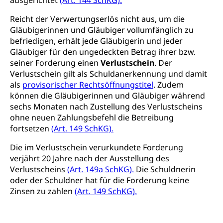
ausgerichtet
(Art. 144 SchKG).
Bildung & Berufsabschluss für Erwachsene
Fachstelle Hochschulbildung
Vertreter
Fachklasse Grafik Luzern, Berufsmatura,
Informatikmittelschule, Fachmittelschulzentrum
Reicht der Verwertungserlös nicht aus, um die
Lehre nach dem Gymnasium
Hochschulen
Informationen für zugewanderte Personen
FMS, Fachmittelschulen, Vollzeitschulen mit
Gläubigerinnen und Gläubiger vollumfänglich zu
Berufsmatura BM, Aufnahmebedingungen FMS und
Höhere Berufsbildung
Hochschule Luzern HSLU
Schnupperlehre & Lehrstellensuche
befriedigen, erhält jede Gläubigerin und jeder
Vollzeitschulen mit BM
Gläubiger für den ungedeckten Betrag ihrer bzw.
Berufsabschluss für Erwachsene
Pädagogische Hochschule Luzern, PH Luzern
Beruf & Weiterbildung (beruf.lu.ch)
seiner Forderung einen
Verlustschein
. Der
Berufsbildung / Mittelschulen (gruezi.lu.ch)
Obligatorische Schulzeit
Höhere Bildung (hflu.ch)
Höhere Fachschule Luzern HFLU
Berufslehre (beruf.lu.ch)
Verlustschein gilt als Schuldanerkennung und damit
Fachklasse Grafik (fachklassegrafik.ch)
Schulpflicht, Schulobligatorium, Primarschule,
als
provisorischer Rechtsöffnungstitel
. Zudem
Beratung & Unterstützung
Fachstelle Berufsbildung
Sekundarschule, Schulferien, Tagesschule,
können die Gläubigerinnen und Gläubiger während
Fach- & Wirtschafts-Mittelschulzentrum FMZ
Schulergänzende Betreuung, Logopädie,
Neuorientierung
BIZ Beratungs- und Informationszentrum
sechs Monaten nach Zustellung des Verlustscheins
Psychomotorik, Schulpsychologie, Schulsozialarbeit,
Gymnasialbildung, Kantonsschulen
für Bildung und Beruf
ohne neuen Zahlungsbefehl die Betreibung
Heilpädagogik und Sonderschulen
fortsetzen
(Art. 149 SchKG).
Gymnasien & Fachmittelschulen (beruf.lu.ch)
Berufsmaturität
Kantonale Sportcamps
Stipendien und Darlehen
Die im Verlustschein verurkundete Forderung
Studienwahl- und Studienbearatung
Zentrum für Brückenangebote
Primarschule
Studienbeihilfe, Stipendien, Ausbildungsdarlehen
verjährt 20 Jahre nach der Ausstellung des
Fachklasse Grafik
Verlustscheins
(Art. 149a SchKG).
Die Schuldnerin
Sekundarschule
Stipendien Universität Luzern unilu
Universität
oder der Schuldner hat für die Forderung keine
Gesundheitsmittelschule
Schulpflicht
Zinsen zu zahlen
(Art. 149 SchKG).
Finanzielle Unterstützung für Ausbildung
Technische Hochschule, Studium,
Informatikmittelschule
Hochschulstudium, Universitätsstudium,
Pflege HF oder Studium Pflege FH
Kindergarten & Basisstufe
universitäre Ausbildung, akademische Ausbildung,
Wirtschaftsmittelschule