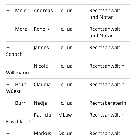
Konsumentenrechte, Produktsicherheit,
Frühe Förderung
Preisüberwachung, Preisüberwacher,
Meier
Andreas
lic. iur.
Rechtsanwalt
Konsumentenorganisation, parallele Einfuhr,
und Notar
regionale Erschöpfung, nationale Erschöpfung,
internationale Erschöpfung, Preisabsprache, Kartell,
Merz
René K.
lic. iur.
Rechtsanwalt
Cassis-deDijon-Prinzip
und Notar
Lebensmittelkontrolle und
Krankenversicherung
Jannes
lic. iur.
Rechtsanwalt
Verbraucherschutz
Unfallversicherung, Berufsunfallversicherung,
Schoch
Krankheit, Unfall, Prämienverbilligung,
Krankenkasse
Nicole
lic. iur.
Rechtsanwältin
Willimann
Krankenversicherung (WAS Luzern)
Lebensmittelsicherheit
Brun
Claudia
lic. iur.
Rechtsanwältin
Prämienverbilligung (WAS Luzern)
sichere Lebensmittel, Lebensmittelkontrolle,
Wüest
Lebensmittelhygiene, Produktesicherheit
Obligatorische Krankenversicherung (WAS
Burri
Nadja
lic. iur.
Rechtsberaterin
Luzern)
Trinkwasser
Prävention
Kranken- und Unfallversicherung
Patricia
MLaw
Rechtsanwältin
Lebensmittel
Gesundheitsvorsorge, Wellness, Unfallverhütung,
Frischkopf
Suchtprävention, Alkoholprävention,
Tabakprävention, Primärprävention,
Markus
Dr. iur
Rechtsanwalt
Sekundärprävention, Tertiärprävention